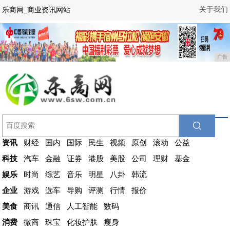
关于我们
乐商网_商业资讯网站
广告
资讯
财经
国内
国际
民生
视频
原创
滚动
公益
科技
汽车
金融
证券
港股
美股
公司
理财
基金
娱乐
时尚
综艺
音乐
明星
八卦
韩流
企业
游戏
选车
导购
评测
行情
报价
美食
商讯
通信
人工智能
数码
消费
微商
珠宝
化妆护肤
瘦身