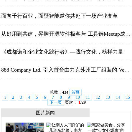
面向千行百业，面壁智能邀你共赴下一场产业变革
从好用到共建，昇腾开源软件极客营·工具链Meetup成功举办！
《成都诺和企业文化践行者》—践行文化，榜样力量
888 Company Ltd. 引入首台由力克苏州工厂组装的 Vector Fashion iQ80， 持续提升裁剪产能
总数：
434
首页
1
2
3
4
5
6
7
8
9
10
11
12
13
14
15
下一页
页次：
1
/29
图片新闻