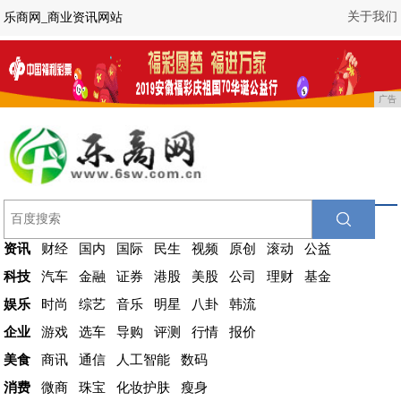
关于我们
乐商网_商业资讯网站
广告
资讯
财经
国内
国际
民生
视频
原创
滚动
公益
科技
汽车
金融
证券
港股
美股
公司
理财
基金
娱乐
时尚
综艺
音乐
明星
八卦
韩流
企业
游戏
选车
导购
评测
行情
报价
美食
商讯
通信
人工智能
数码
消费
微商
珠宝
化妆护肤
瘦身