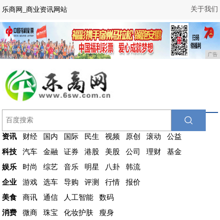
关于我们
乐商网_商业资讯网站
广告
资讯
财经
国内
国际
民生
视频
原创
滚动
公益
科技
汽车
金融
证券
港股
美股
公司
理财
基金
娱乐
时尚
综艺
音乐
明星
八卦
韩流
企业
游戏
选车
导购
评测
行情
报价
美食
商讯
通信
人工智能
数码
消费
微商
珠宝
化妆护肤
瘦身