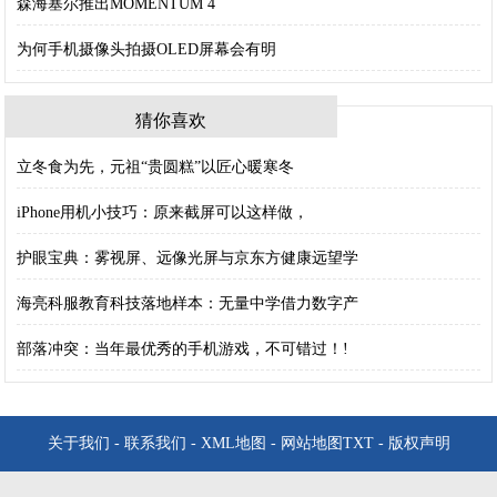
森海塞尔推出MOMENTUM 4
为何手机摄像头拍摄OLED屏幕会有明
猜你喜欢
立冬食为先，元祖“贵圆糕”以匠心暖寒冬
iPhone用机小技巧：原来截屏可以这样做，
护眼宝典：雾视屏、远像光屏与京东方健康远望学
海亮科服教育科技落地样本：无量中学借力数字产
部落冲突：当年最优秀的手机游戏，不可错过！!
关于我们
-
联系我们
-
XML地图
-
网站地图
TXT
-
版权声明