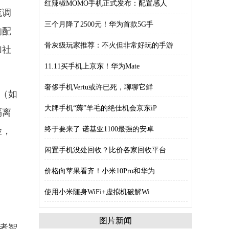
红辣椒MOMO手机正式发布：配置感人
流调
三个月降了2500元！华为首款5G手
的配
骨灰级玩家推荐：不火但非常好玩的手游
加社
11.11买手机上京东！华为Mate
奢侈手机Vertu或许已死，聊聊它鲜
（如
大牌手机“薅”羊毛的绝佳机会京东iP
隔离
终于要来了 诺基亚1100最强的安卓
险，
闲置手机没处回收？比价各家回收平台
价格向苹果看齐！小米10Pro和华为
使用小米随身WiFi+虚拟机破解Wi
图片新闻
者智