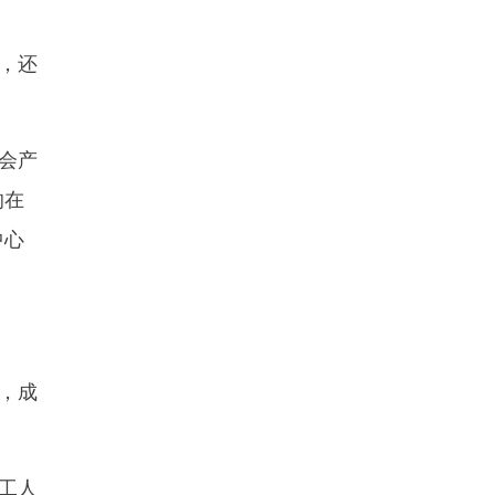
，还
会产
的在
中心
，成
工人