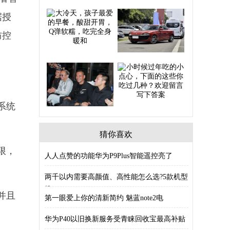
据授
防控
。
系统
猜你喜欢
限，
人人点赞的功能华为P9Plus智能遥控亮了
两千以内需要高颜值、高性能怎么选?5款机型
推
并且
第一眼爱上你的清新简约 魅蓝note2电
华为P40以旧换新服务受青睐回收宝最高补贴