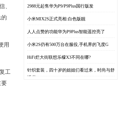
1
微信、
2988元起售华为P9/P9Plus国行版发
总的
小米MIX2S正式亮相:白色版靓
人人点赞的功能华为P9Plus智能遥控亮了
便用
小米2S仍有500万台在服役,手机界的飞度G
HiFi烂大街联想乐檬X3不同在哪?
针织套装，四十岁的姐姐们看过来，时尚与舒
复工
适度
主要