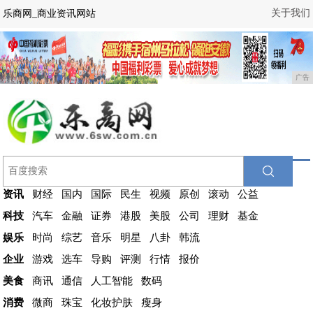
关于我们
乐商网_商业资讯网站
广告
资讯
财经
国内
国际
民生
视频
原创
滚动
公益
科技
汽车
金融
证券
港股
美股
公司
理财
基金
娱乐
时尚
综艺
音乐
明星
八卦
韩流
企业
游戏
选车
导购
评测
行情
报价
美食
商讯
通信
人工智能
数码
消费
微商
珠宝
化妆护肤
瘦身