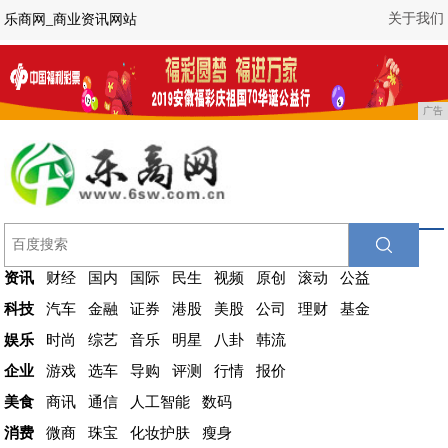
关于我们
乐商网_商业资讯网站
广告
资讯
财经
国内
国际
民生
视频
原创
滚动
公益
科技
汽车
金融
证券
港股
美股
公司
理财
基金
娱乐
时尚
综艺
音乐
明星
八卦
韩流
企业
游戏
选车
导购
评测
行情
报价
美食
商讯
通信
人工智能
数码
消费
微商
珠宝
化妆护肤
瘦身