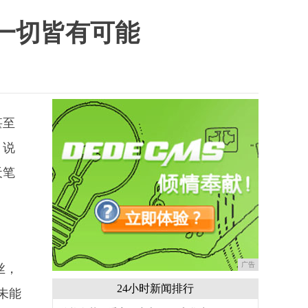
让一切皆有可能
甚至
。说
天笔
广告
丝，
24小时新闻排行
未能