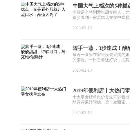
中国大气上档次的5种糕
小编是个特别爱吃甜食的人，尤
很少看到一家蛋糕店在卖中式糕点
2020-02-13
随手一蒸，3步速成！酸
最近一直呆在家里没去采购的姐
的情况。一日三餐还好说，尤其是
2020-02-13
2019年便利店十大热门
十大零食榜单出炉首先可以看出
酷露露果汁软糖、梁丰麦丽素、卫
2020-02-13