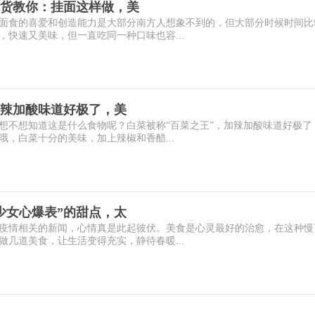
货教你：挂面这样做，美
面食的喜爱和创造能力是大部分南方人想象不到的，但大部分时候时间比
快速又美味，但一直吃同一种口味也容...
加辣加酸味道好极了，美
想不想知道这是什么食物呢？白菜被称“百菜之王”，加辣加酸味道好极了
，白菜十分的美味，加上辣椒和香醋...
少女心爆表”的甜点，太
疫情相关的新闻，心情真是此起彼伏。美食是心灵最好的治愈，在这种慢
几道美食，让生活变得充实，静待春暖...