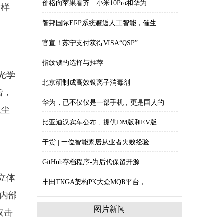
价格向苹果看齐！小米10Pro和华为
这样
智邦国际ERP系统邂逅人工智能，催生
官宣！苏宁支付获得VISA“QSP”
指纹锁的选择与推荐
光学
北京研制成高效银离子消毒剂
诣，
华为，已不仅仅是一部手机，更是国人的
抗尘
比亚迪汉实车公布，提供DM版和EV版
干货 | 一位智能家居从业者失败经验
GitHub存档程序-为后代保留开源
立体
丰田TNGA架构PK大众MQB平台，
腿内部
图片新闻
双击