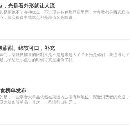
点，光是看外形就让人流
其是拒绝不了各种糕点，不过现在各种甜品店里面，大多数都是西式糕点
，其实很多中式糕点都是颜值又高味道...
酸甜甜、绵软可口，补充
妹们，给娃做辅食的限制性是不是越来越大了？不光是你们，我也遇到了
儿子想吃小点心的时候可真是难倒了我...
零食榜单发布
的是，一些零食大单品依然在渠道内占据有利地位，深受消费者的欢迎，
龙辣条等单品；其次，一些流行口味元...