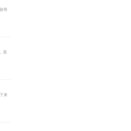
较有
，美
下来