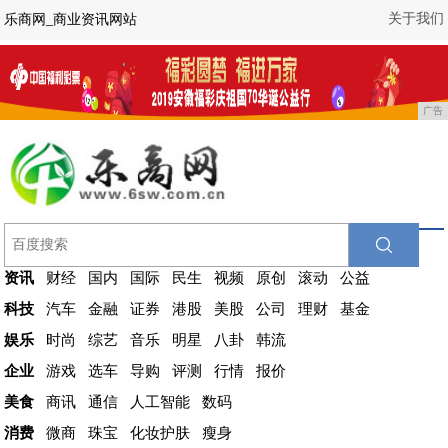
关于我们
乐商网_商业资讯网站
广告
资讯
财经
国内
国际
民生
视频
原创
滚动
公益
科技
汽车
金融
证券
港股
美股
公司
理财
基金
娱乐
时尚
综艺
音乐
明星
八卦
韩流
企业
游戏
选车
导购
评测
行情
报价
美食
商讯
通信
人工智能
数码
消费
微商
珠宝
化妆护肤
瘦身