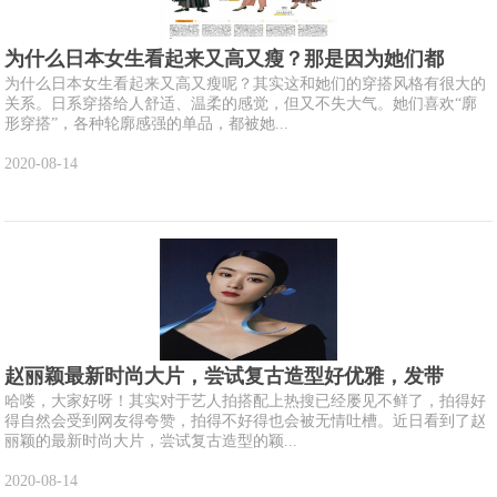
为什么日本女生看起来又高又瘦？那是因为她们都
为什么日本女生看起来又高又瘦呢？其实这和她们的穿搭风格有很大的
关系。日系穿搭给人舒适、温柔的感觉，但又不失大气。她们喜欢“廓
形穿搭”，各种轮廓感强的单品，都被她...
2020-08-14
赵丽颖最新时尚大片，尝试复古造型好优雅，发带
哈喽，大家好呀！其实对于艺人拍搭配上热搜已经屡见不鲜了，拍得好
得自然会受到网友得夸赞，拍得不好得也会被无情吐槽。近日看到了赵
丽颖的最新时尚大片，尝试复古造型的颖...
2020-08-14