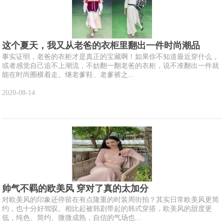
这个夏天，我又从老爸的衣柜里翻出一件时尚潮品
事实证明，老爸的衣柜才是真正的宝藏啊！如果你不知道最近穿什么，
或者感觉自己追不上潮流，不妨翻一翻老爸的衣柜，说不准翻出一件就
能在时尚圈横着走。继老爹鞋、老爹裤之...
2020-08-14
帅气不羁的欧美风 穿对了真的太加分
对欧美风的印象还停留在有点隆重的时装周街拍？其实日常欧美风更简
约，也十分好驾驭。相比起被韩剧带起的韩式穿搭，欧美风的甜度更
低，纯色、简约、微微成熟，自信的气场也...