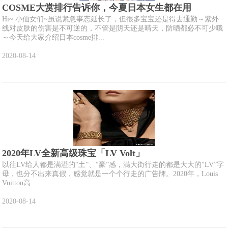
COSME大赏排行告诉你，今夏日本女生都在用
Hi~ 小仙女们~虽说紧急事态延长了，但很多宝宝还是得去通勤～紫外
线对皮肤的伤害是不可逆的，不管是阴天还是晴天，防晒都必不可少哦
～今天给大家介绍日本cosme排...
2020-08-14
2020年LV全新高级珠宝「LV Volt」
以往LV给人都是满溢的“土”、“豪”感，满大街行走的都是大大的“LV”字
母，也分不出来真假，感觉就是一个个行走的广告牌。2020年，Louis
Vuitton高...
2020-08-14