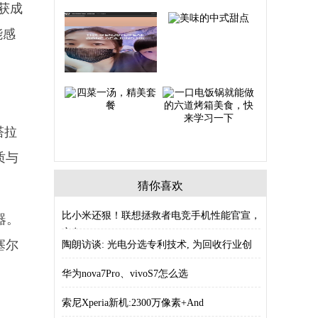
大获成
能感
塔拉
质与
猜你喜欢
比小米还狠！联想拯救者电竞手机性能官宣，
器。
安兔
塞尔
陶朗访谈: 光电分选专利技术, 为回收行业创
华为nova7Pro、vivoS7怎么选
索尼Xperia新机:2300万像素+And