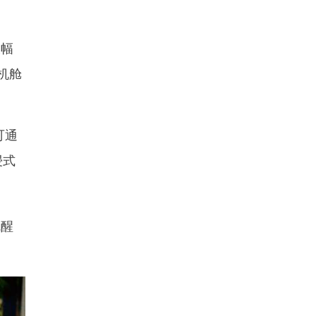
大幅
机舱
可通
浸式
觉醒