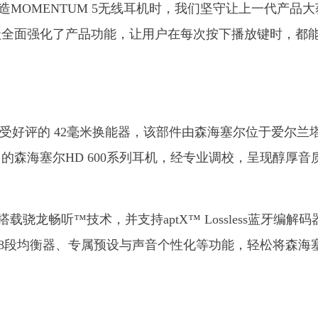
an表示：“在打造MOMENTUM 5无线耳机时，我们坚守让上一代产品
级全面强化了产品功能，让用户在每次按下播放键时，都
备受好评的 42毫米换能器，该部件由森海塞尔位于爱尔兰
森海塞尔HD 600系列耳机，经专业调校，呈现醇厚音
，搭载骁龙畅听™技术，并支持aptX™ Lossless蓝牙编解码
可使用全新的8段均衡器、专属预设与声音个性化等功能，轻松将森海