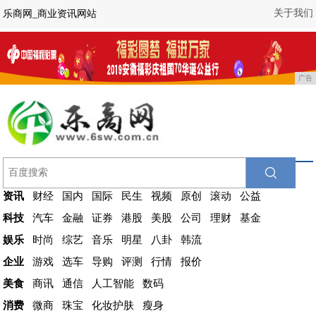
关于我们
乐商网_商业资讯网站
广告
资讯
财经
国内
国际
民生
视频
原创
滚动
公益
科技
汽车
金融
证券
港股
美股
公司
理财
基金
娱乐
时尚
综艺
音乐
明星
八卦
韩流
企业
游戏
选车
导购
评测
行情
报价
美食
商讯
通信
人工智能
数码
消费
微商
珠宝
化妆护肤
瘦身