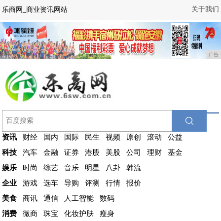
关于我们
乐商网_商业资讯网站
广告
资讯
财经
国内
国际
民生
视频
原创
滚动
公益
科技
汽车
金融
证券
港股
美股
公司
理财
基金
娱乐
时尚
综艺
音乐
明星
八卦
韩流
企业
游戏
选车
导购
评测
行情
报价
美食
商讯
通信
人工智能
数码
消费
微商
珠宝
化妆护肤
瘦身