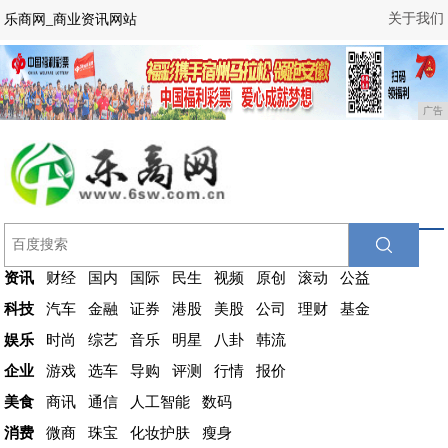
关于我们
乐商网_商业资讯网站
广告
资讯
财经
国内
国际
民生
视频
原创
滚动
公益
科技
汽车
金融
证券
港股
美股
公司
理财
基金
娱乐
时尚
综艺
音乐
明星
八卦
韩流
企业
游戏
选车
导购
评测
行情
报价
美食
商讯
通信
人工智能
数码
消费
微商
珠宝
化妆护肤
瘦身