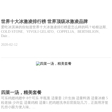
世界十大冰激凌排行榜 世界顶级冰激凌品牌
爱吃冰淇淋的你知道世界十大冰激凌排行榜是怎么样的吗？哈根达斯、
COLD STONE、VIVOLI GELATO、COPPELIA、BERTHILION、
Dair...
2020-02-12
四菜一汤，精美套餐
可乐鸡翅鸡翅中 8个可乐 半瓶葱 适量姜 2片生抽 适量料酒 适量冰糖 5
粒老抽 少许盐 适量鸡精 适量1.把鸡翅洗净后背面划几刀，正面用牙签
扎些小眼方便入味。...