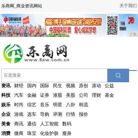
关于我们
乐商网_商业资讯网站
广告
资讯
财经
国内
国际
民生
视频
原创
滚动
公益
科技
汽车
金融
证券
港股
美股
公司
理财
基金
娱乐
时尚
综艺
音乐
明星
八卦
韩流
企业
游戏
选车
导购
评测
行情
报价
美食
商讯
通信
人工智能
数码
消费
微商
珠宝
化妆护肤
瘦身