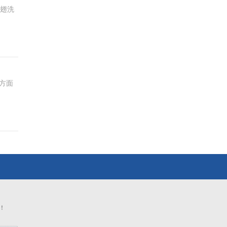
鸡翅洗
方面
！