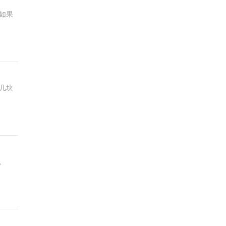
如果
几块
O、