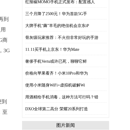
红辣椒MOMO手机正式发布：配置感人
三个月降了2500元！华为首款5G手
再到
大牌手机“薅”羊毛的绝佳机会京东iP
使用
骨灰级玩家推荐：不火但非常好玩的手游
G商
11.11买手机上京东！华为Mate
，3G
奢侈手机Vertu或许已死，聊聊它鲜
价格向苹果看齐！小米10Pro和华为
使用小米随身WiFi+虚拟机破解Wi
用酒精给手机消毒，这种方法可行吗？错
便到
DXO全球第二高分 荣耀20系列打造
，至
图片新闻