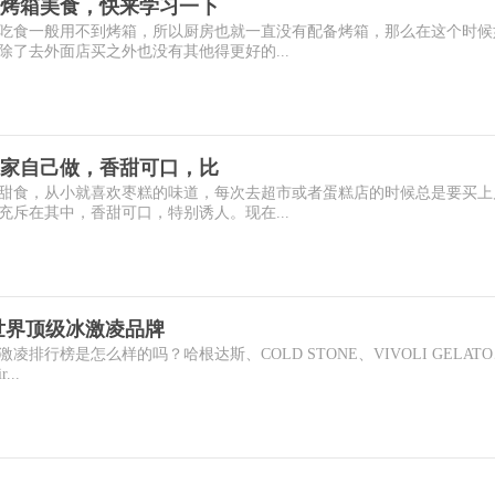
烤箱美食，快来学习一下
吃食一般用不到烤箱，所以厨房也就一直没有配备烤箱，那么在这个时候
了去外面店买之外也没有其他得更好的...
家自己做，香甜可口，比
甜食，从小就喜欢枣糕的味道，每次去超市或者蛋糕店的时候总是要买上
斥在其中，香甜可口，特别诱人。现在...
世界顶级冰激凌品牌
排行榜是怎么样的吗？哈根达斯、COLD STONE、VIVOLI GELAT
...