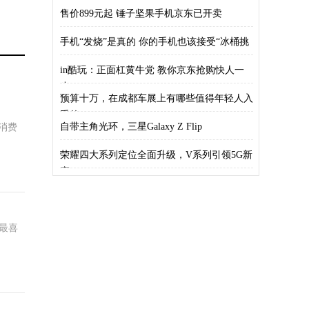
购
售价899元起 锤子坚果手机京东已开卖
手机“发烧”是真的 你的手机也该接受“冰桶挑
in酷玩：正面杠黄牛党 教你京东抢购快人一
步
预算十万，在成都车展上有哪些值得年轻人入
手的
自带主角光环，三星Galaxy Z Flip
消费
荣耀四大系列定位全面升级，V系列引领5G新
赛
最喜