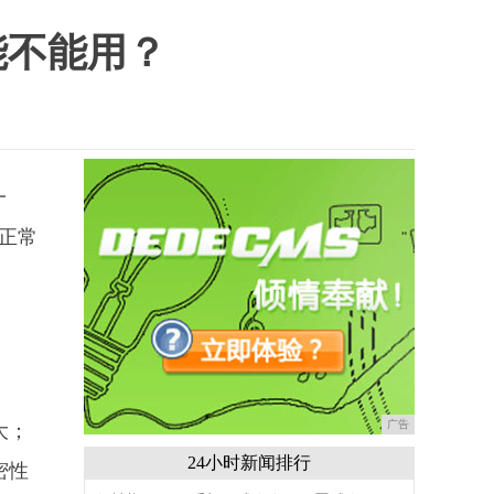
能不能用？
一
正常
广告
大；
24小时新闻排行
密性