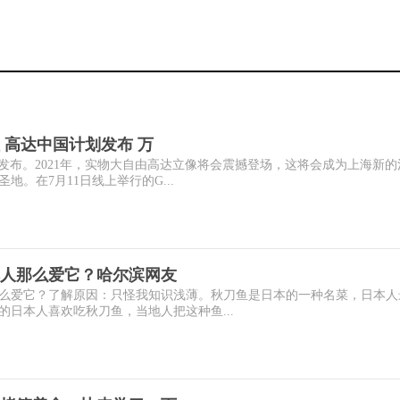
 高达中国计划发布 万
发布。2021年，实物大自由高达立像将会震撼登场，这将会成为上海新的
。在7月11日线上举行的G...
人那么爱它？哈尔滨网友
么爱它？了解原因：只怪我知识浅薄。秋刀鱼是日本的一种名菜，日本人
日本人喜欢吃秋刀鱼，当地人把这种鱼...