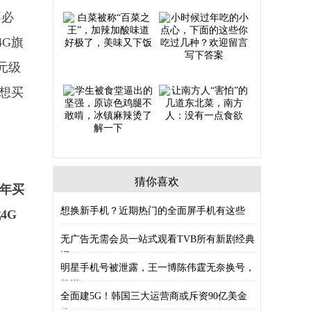
不必
4G旗
元级
要想买
猜你喜欢
2年买
想换新手机？近期热门的全面屏手机有这些
4G
无广告无需会员一站式观看TVB所有新剧经典
旧
明星手机号被泄露，王一博陈伟霆无奈换号，
杨洋
全面建5G！韩国三大运营商或斥资90亿美金