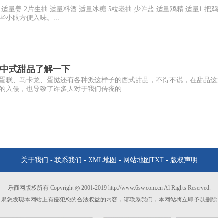
适量姜 2片生抽 适量料酒 适量冰糖 5粒老抽 少许盐 适量鸡精 适量1.把
小眼方便入味。...
中式甜品了解一下
蛋糕、马卡龙、蛋挞还有各种派这样子的西式甜品，不得不说，在甜品这
入侵，也导致了许多人对于我们传统的...
关于我们
-
联系我们
-
XML地图
-
网站地图
TXT
-
版权声明
乐商网版权所有 Copyright ◎ 2001-2019 http://www.6sw.com.cn Al Rights Reserved.
如果您发现本网站上有侵犯您的合法权益的内容，请联系我们，本网站将立即予以删除