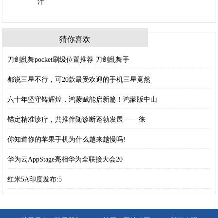
猜你喜欢
刀剑乱舞pocket刷级位置推荐 刀剑乱舞手
都说三星不行，可20款最受欢迎的手机三星竟然
六十年坚守铸辉煌，鸿蒙赋能启新篇！鸿蒙版中山
锚定精准诊疗，共推伴随诊断蓬勃发展 ——徕
你知道你的苹果手机为什么越来越慢吗!
华为云AppStage亮相华为全联接大会20
红米5A印度发布:5