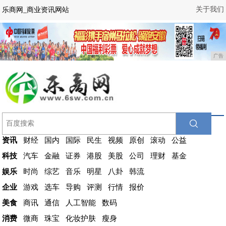
关于我们
乐商网_商业资讯网站
广告
资讯
财经
国内
国际
民生
视频
原创
滚动
公益
科技
汽车
金融
证券
港股
美股
公司
理财
基金
娱乐
时尚
综艺
音乐
明星
八卦
韩流
企业
游戏
选车
导购
评测
行情
报价
美食
商讯
通信
人工智能
数码
消费
微商
珠宝
化妆护肤
瘦身