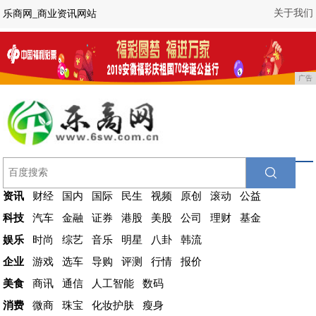
关于我们
乐商网_商业资讯网站
广告
资讯
财经
国内
国际
民生
视频
原创
滚动
公益
科技
汽车
金融
证券
港股
美股
公司
理财
基金
娱乐
时尚
综艺
音乐
明星
八卦
韩流
企业
游戏
选车
导购
评测
行情
报价
美食
商讯
通信
人工智能
数码
消费
微商
珠宝
化妆护肤
瘦身