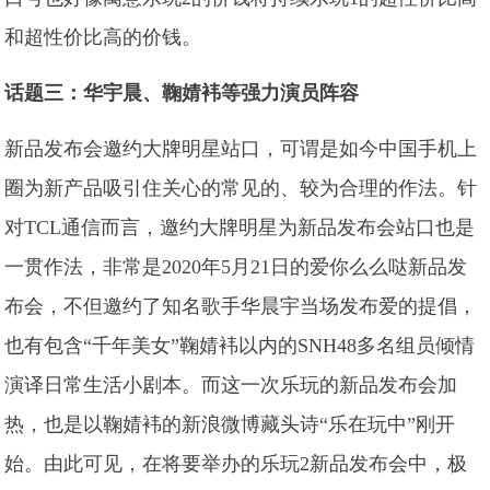
和超性价比高的价钱。
话题三：华宇晨、鞠婧袆等强力演员阵容
新品发布会邀约大牌明星站口，可谓是如今中国手机上
圈为新产品吸引住关心的常见的、较为合理的作法。针
对TCL通信而言，邀约大牌明星为新品发布会站口也是
一贯作法，非常是2020年5月21日的爱你么么哒新品发
布会，不但邀约了知名歌手华晨宇当场发布爱的提倡，
也有包含“千年美女”鞠婧袆以内的SNH48多名组员倾情
演译日常生活小剧本。而这一次乐玩的新品发布会加
热，也是以鞠婧袆的新浪微博藏头诗“乐在玩中”刚开
始。由此可见，在将要举办的乐玩2新品发布会中，极