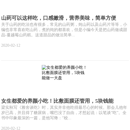
山药可以这样吃，口感嫩滑，营养美味，简单方便
关于山药的吃法也有很多，常见的山药粥，炖山药以及山药片等等，小
编也非常喜欢吃山药，煮的炖的都喜欢，但是小编今天是把山药做成甜
品-蔓越莓山药糕。这道甜品的做法简单...
2020-02-12
女生都爱的养颜小吃！比敷面膜还管用，5块钱能
梁实秋写《雅舍谈吃》时，其实并非他吃得最尽心的时候。那会儿他年
岁已高，并且得了糖尿病，嘴巴没了自由，才想起说：以笔谈“吃”。全
书中印象最深的一篇，是他写馋：“校...
2020-02-12