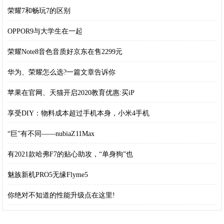
荣耀7和畅玩7的区别
OPPOR9与大学生在一起
荣耀Note8音色音质好京东在售2299元
华为、荣耀怎么选?一篇文章告诉你
苹果在官网、天猫开启2020教育优惠:买iP
享受DIY：物料成本超过手机本身，小米4手机
“巨”有不同——nubiaZ11Max
有2021款哈弗F7的贴心助攻，“单身狗”也
魅族新机PRO5无缘Flyme5
你绝对不知道的性能升级点在这里!