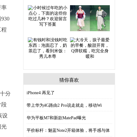
析率
930
工程
猜你喜欢
果十分
iPhone4:再见了
阶段
带上华为4G路由2 Pro说走就走，移动Wi
该设
华为平板M7和新款MatePad曝光
闪光
平价标杆：魅蓝Note2开箱体验，将手感与体