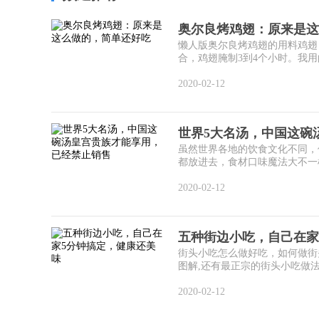
奥尔良烤鸡翅：原来是这
懒人版奥尔良烤鸡翅的用料鸡翅 1
合，鸡翅腌制3到4个小时。我用的酷
2020-02-12
世界5大名汤，中国这碗
虽然世界各地的饮食文化不同，
都放进去，食材口味魔法大不一样
2020-02-12
五种街边小吃，自己在家
街头小吃怎么做好吃，如何做街
图解,还有最正宗的街头小吃做法
2020-02-12