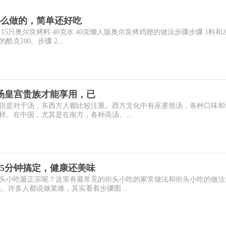
么做的，简单还好吃
5只奥尔良烤料 40克水 40克懒人版奥尔良烤鸡翅的做法步骤步骤 1料和
克100。步骤 2...
汤皇宫贵族才能享用，已
但是对于汤，东西方人都比较注重。西方文化中有巫婆熬汤，各种口味和
。在中国，尤其是在南方，各种高汤、...
5分钟搞定，健康还美味
头小吃最正宗呢？这里有最常见的街头小吃的家常做法和街头小吃的做法
。许多人都说做菜难，其实看着步骤图...