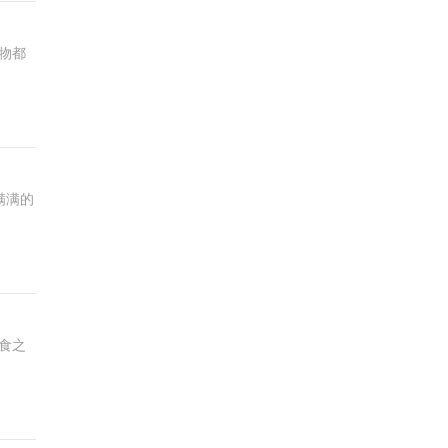
物都
满满的
食之