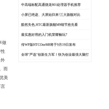
中高端标配高通骁龙801处理器手机推荐
小屏已绝迹、大屏始归来!三大旗舰对比
黯然失色,HTC最新旗舰M9细节抢先看
最实惠好用的入门机荣耀畅玩7
率做
传WP版HTCOneM8将于9月19日发布
特性
全球“严选”创新生力军！快为创业最强大脑打
，外
C
。而
优美
而言