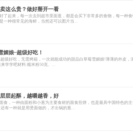
卖这么贵？做好掰开一看
好了起来，每一次去到超市里面逛，都是会买下非常多的食物，每一种食
一种很常见的海鲜，当然还可以图片当...
雪媚娘~超级好吃！
娘~超级好吃，无需烤箱，一次就能成功的甜品白草莓雪媚娘!薄薄的外皮，
学学吧材料:糯米粉50克、...
层层起酥，越嚼越香，好
面食，一种由面粉和小葱为主要食材的面食煎饼，也是最具中国特色的主
还有一种就是用烫面做的，才出锅的葱...