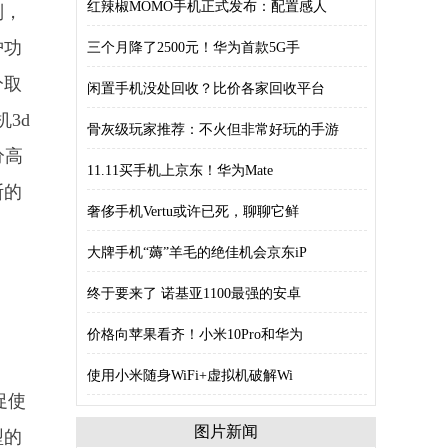
红辣椒MOMO手机正式发布：配置感人
別，
护功
三个月降了2500元！华为首款5G手
分取
闲置手机没处回收？比价各家回收平台
3d
骨灰级玩家推荐：不火但非常好玩的手游
分高
11.11买手机上京东！华为Mate
断的
奢侈手机Vertu或许已死，聊聊它鲜
大牌手机“薅”羊毛的绝佳机会京东iP
终于要来了 诺基亚1100最强的安卓
价格向苹果看齐！小米10Pro和华为
使用小米随身WiFi+虚拟机破解Wi
促使
图片新闻
型的