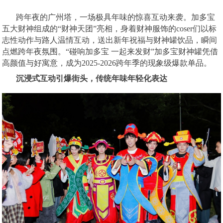
跨年夜的广州塔，一场极具年味的惊喜互动来袭。加多宝
五大财神组成的
“财神天团”亮相，身着财神服饰的coser们以标
志性动作与路人温情互动，送出新年祝福与财神罐饮品，瞬间
点燃跨年夜氛围。“碰响加多宝 一起来发财”加多宝财神罐凭借
高颜值与好寓意，成为2025-2026跨年季的现象级爆款单品。
沉浸式互动引爆街头，传统年味年轻化表达