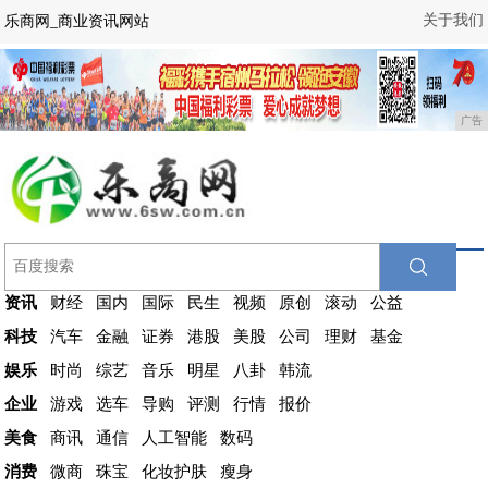
关于我们
乐商网_商业资讯网站
广告
资讯
财经
国内
国际
民生
视频
原创
滚动
公益
科技
汽车
金融
证券
港股
美股
公司
理财
基金
娱乐
时尚
综艺
音乐
明星
八卦
韩流
企业
游戏
选车
导购
评测
行情
报价
美食
商讯
通信
人工智能
数码
消费
微商
珠宝
化妆护肤
瘦身