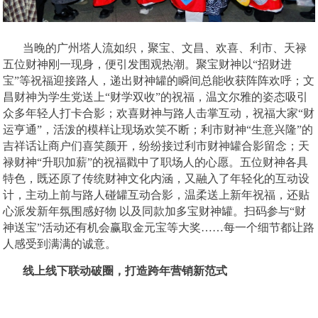
当晚的广州塔人流如织，聚宝、文昌、欢喜、利市、天禄
五位财神刚一现身，便引发围观热潮。聚宝财神以
“招财进
宝”等祝福迎接路人，递出财神罐的瞬间总能收获阵阵欢呼；文
昌财神为学生党送上“财学双收”的祝福，温文尔雅的姿态吸引
众多年轻人打卡合影；欢喜财神与路人击掌互动，祝福大家“财
运亨通”，活泼的模样让现场欢笑不断；利市财神“生意兴隆”的
吉祥话让商户们喜笑颜开，纷纷接过利市财神罐合影留念；天
禄财神“升职加薪”的祝福戳中了职场人的心愿。五位财神各具
特色，既还原了传统财神文化内涵，又融入了年轻化的互动设
计，主动上前与路人碰罐互动合影，温柔送上新年祝福，还贴
心派发新年氛围感好物 以及同款加多宝财神罐。扫码参与“财
神送宝”活动还有机会赢取金元宝等大奖……每一个细节都让路
人感受到满满的诚意。
线上线下联动破圈，打造跨年营销新范式