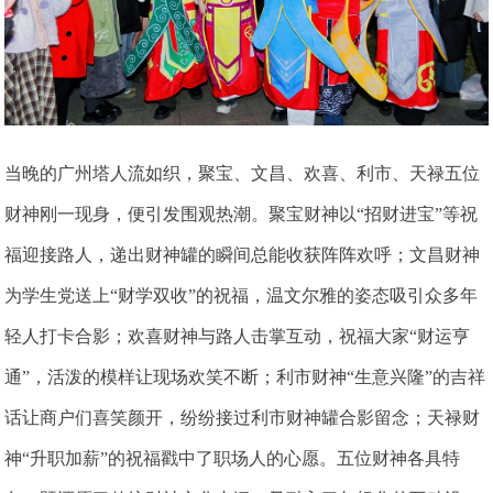
当晚的广州塔人流如织，聚宝、文昌、欢喜、利市、天禄五位
财神刚一现身，便引发围观热潮。聚宝财神以“招财进宝”等祝
福迎接路人，递出财神罐的瞬间总能收获阵阵欢呼；文昌财神
为学生党送上“财学双收”的祝福，温文尔雅的姿态吸引众多年
轻人打卡合影；欢喜财神与路人击掌互动，祝福大家“财运亨
通”，活泼的模样让现场欢笑不断；利市财神“生意兴隆”的吉祥
话让商户们喜笑颜开，纷纷接过利市财神罐合影留念；天禄财
神“升职加薪”的祝福戳中了职场人的心愿。五位财神各具特