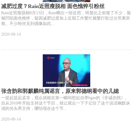
减肥过度？Rain近照瘦脱相 面色憔悴引粉丝
Rain近照瘦脱相8月13日，Rain晒出一组近照，明显比之前瘦了不少，脸
颊凹陷面色憔悴，疑因减肥过度加上近期工作繁忙频繁打歌过分劳累所
致。不少粉丝见到偶像如此...
2020-08-14
张含韵和郭麒麟纯属谣言，原来郭德纲看中的儿媳
一提起提起孟非，观众就能在第一瞬间想起自带bgm的《非诚勿扰》。
自从2010年开始主持这个节目，就让观众一下子记住了这个说话幽默诙
谐的光头男主持，哪怕现在这个节...
2020-08-14