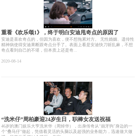
重看《欢乐颂1》，终于明白安迪甩奇点的原因了
安迪是喜欢奇点的，但因为喜欢，便不想拖累对方。 无性婚姻、遗传性
精神病使得安迪果断跟奇点分手了。表面上看是安迪快刀斩乱麻，不想
奇点看到自己的不堪，但本质上还是奇...
2020-08-14
“洗米仔”周柏豪迎24岁生日，职棒女友送祝福
46岁的澳门娱乐大亨洗米华（周焯华），出身传奇从“崩牙驹”身边的一
个“叠马仔”做起，凭借着灵活的头脑以及超强的业务能力，迅速做大做