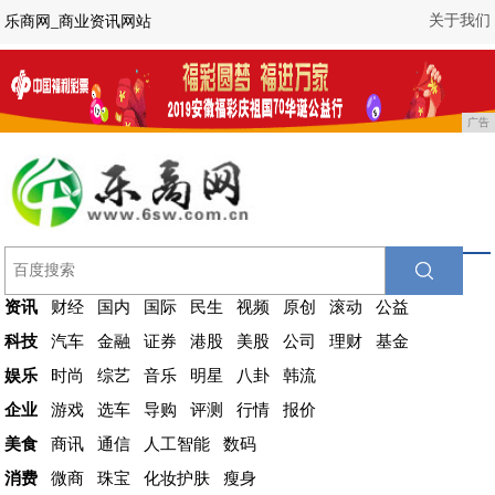
关于我们
乐商网_商业资讯网站
广告
资讯
财经
国内
国际
民生
视频
原创
滚动
公益
科技
汽车
金融
证券
港股
美股
公司
理财
基金
娱乐
时尚
综艺
音乐
明星
八卦
韩流
企业
游戏
选车
导购
评测
行情
报价
美食
商讯
通信
人工智能
数码
消费
微商
珠宝
化妆护肤
瘦身