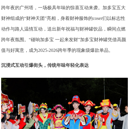
跨年夜的广州塔，一场极具年味的惊喜互动来袭。加多宝五大
财神组成的“财神天团”亮相，身着财神服饰的coser们以标志性
动作与路人温情互动，送出新年祝福与财神罐饮品，瞬间点燃
跨年夜氛围。“碰响加多宝 一起来发财”加多宝财神罐凭借高颜
值与好寓意，成为2025-2026跨年季的现象级爆款单品。
沉浸式互动引爆街头，传统年味年轻化表达