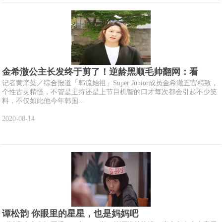
金希澈公主长发终于剪了！逆龄黑顺毛帅翻网：看
记者黄庠棻／综合报道「韩流始祖」Super Junior成员金希澈五官精致，
个性古灵精怪，不管是主持还是上节目机智的口才每次都会引起不少笑
料，不仅如此他今年韩国...
2020-08-14
谭松韵 你眼里的星星，也是妈妈吧