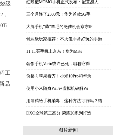
红辣椒MOMO手机正式发布：配置感人
发烧级
2，
三个月降了2500元！华为首款5G手
Ti
大牌手机“薅”羊毛的绝佳机会京东iP
骨灰级玩家推荐：不火但非常好玩的手游
11.11买手机上京东！华为Mate
奢侈手机Vertu或许已死，聊聊它鲜
制程工
价格向苹果看齐！小米10Pro和华为
。新品
使用小米随身WiFi+虚拟机破解Wi
用酒精给手机消毒，这种方法可行吗？错
DXO全球第二高分 荣耀20系列打造
图片新闻