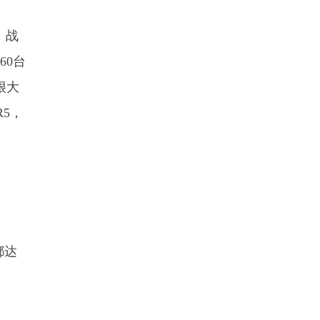
，战
60台
很大
R5，
都达