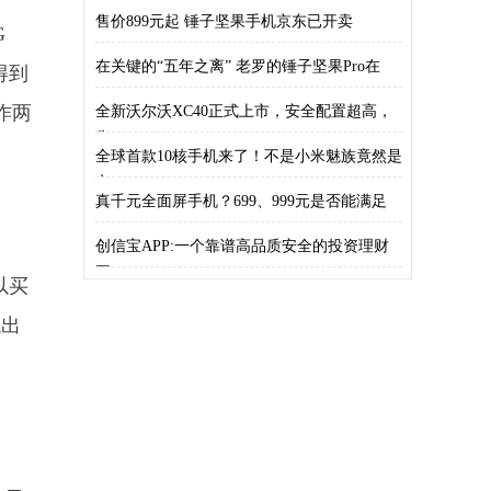
售价899元起 锤子坚果手机京东已开卖
G
在关键的“五年之离” 老罗的锤子坚果Pro在
得到
工作两
全新沃尔沃XC40正式上市，安全配置超高，
售
全球首款10核手机来了！不是小米魅族竟然是
它
真千元全面屏手机？699、999元是否能满足
创信宝APP:一个靠谱高品质安全的投资理财
平
以买
跳出