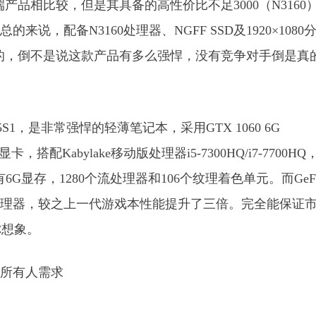
品相比较，但是其具备的高性价比不足3000（N3160
说，配备N3160处理器、NGFF SSD及1920×1080
的，倒不是说这款产品有多么强悍，没有竞争对手倒是真
KP5S1，是非常强悍的轻薄笔记本，采用GTX 1060 6G
卡，搭配Kabylake移动版处理器i5-7300HQ/i7-7700HQ
，拥有6G显存，1280个流处理器和106个纹理着色单元。而GeFo
48个流处理器，较之上一代游戏本性能提升了三倍。完全能保证
你想象。