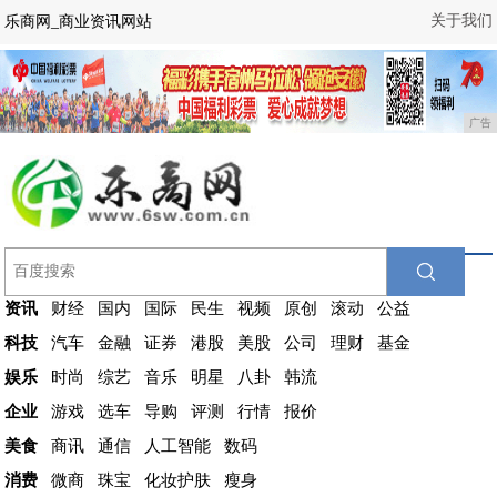
关于我们
乐商网_商业资讯网站
广告
资讯
财经
国内
国际
民生
视频
原创
滚动
公益
科技
汽车
金融
证券
港股
美股
公司
理财
基金
娱乐
时尚
综艺
音乐
明星
八卦
韩流
企业
游戏
选车
导购
评测
行情
报价
美食
商讯
通信
人工智能
数码
消费
微商
珠宝
化妆护肤
瘦身