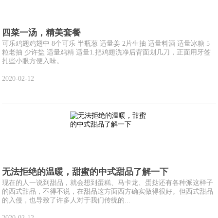
四菜一汤，精美套餐
可乐鸡翅鸡翅中 8个可乐 半瓶葱 适量姜 2片生抽 适量料酒 适量冰糖 5
粒老抽 少许盐 适量鸡精 适量1.把鸡翅洗净后背面划几刀，正面用牙签
扎些小眼方便入味。...
2020-02-12
无法拒绝的温暖，甜蜜的中式甜品了解一下
现在的人一说到甜品，就会想到蛋糕、马卡龙、蛋挞还有各种派这样子
的西式甜品，不得不说，在甜品这方面西方确实做得很好。但西式甜品
的入侵，也导致了许多人对于我们传统的...
2020-02-12