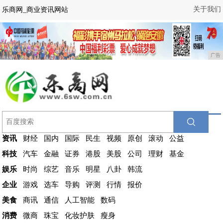
关于我们
乐商网_商业资讯网站
广告
资讯
财经
国内
国际
民生
视频
原创
滚动
公益
科技
汽车
金融
证券
港股
美股
公司
理财
基金
娱乐
时尚
综艺
音乐
明星
八卦
韩流
企业
游戏
选车
导购
评测
行情
报价
美食
商讯
通信
人工智能
数码
消费
微商
珠宝
化妆护肤
瘦身