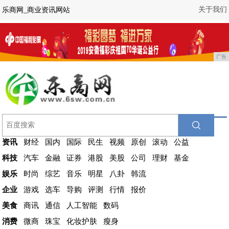
关于我们
乐商网_商业资讯网站
广告
资讯
财经
国内
国际
民生
视频
原创
滚动
公益
科技
汽车
金融
证券
港股
美股
公司
理财
基金
娱乐
时尚
综艺
音乐
明星
八卦
韩流
企业
游戏
选车
导购
评测
行情
报价
美食
商讯
通信
人工智能
数码
消费
微商
珠宝
化妆护肤
瘦身