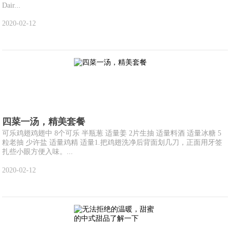
Dair...
2020-02-12
四菜一汤，精美套餐
可乐鸡翅鸡翅中 8个可乐 半瓶葱 适量姜 2片生抽 适量料酒 适量冰糖 5
粒老抽 少许盐 适量鸡精 适量1.把鸡翅洗净后背面划几刀，正面用牙签
扎些小眼方便入味。...
2020-02-12