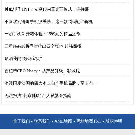
神似锤子TNT？安卓10内置桌面模式，连接屏
不喜欢刘海屏手机没关系，这三款“水滴屏”新机
一加手机X 开箱体验：1599元的精品之作
三星Note10将同时推出四个版本 超强四摄
晒晒我的“数码宝贝”
百植萃CEO Nancy：从产品升级、私域服
浪漫国度法国的四大本土自产手机品牌，至少有一
无法扫描“北京健康宝”人员就医指南
关于我们
-
联系我们
-
XML地图
-
网站地图
TXT
-
版权声明