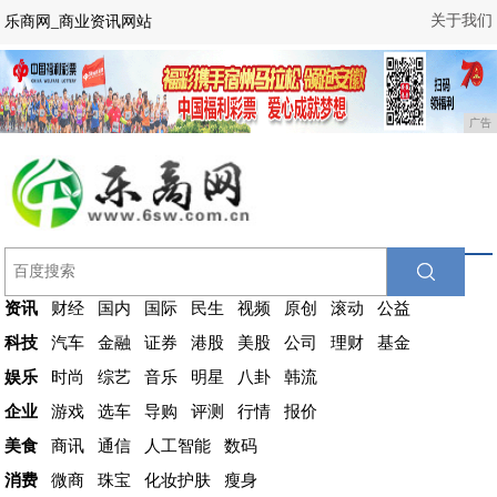
关于我们
乐商网_商业资讯网站
广告
资讯
财经
国内
国际
民生
视频
原创
滚动
公益
科技
汽车
金融
证券
港股
美股
公司
理财
基金
娱乐
时尚
综艺
音乐
明星
八卦
韩流
企业
游戏
选车
导购
评测
行情
报价
美食
商讯
通信
人工智能
数码
消费
微商
珠宝
化妆护肤
瘦身