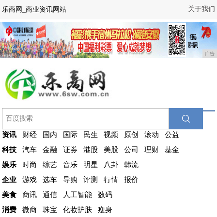
关于我们
乐商网_商业资讯网站
广告
资讯
财经
国内
国际
民生
视频
原创
滚动
公益
科技
汽车
金融
证券
港股
美股
公司
理财
基金
娱乐
时尚
综艺
音乐
明星
八卦
韩流
企业
游戏
选车
导购
评测
行情
报价
美食
商讯
通信
人工智能
数码
消费
微商
珠宝
化妆护肤
瘦身