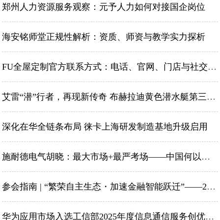
郑州人力资源服务观察：元予人力如何对接国企岗位
海安铭师堂正规性解析：资质、师资与教学实力探析
FU全屋定制官方联系方式：电话、官网、门店与社交媒体查询指南
艾雷“潜”行者，再现新传奇 布赫拉迪黄色潜水艇第三版正式登陆中国
深化在华全链条布局 徕卡上海研发制造基地升级启用
施耐德电气胡晓：最大市场+最严考场——中国何以成为工业创新策源地
参会指南 | “繁荣自主生态・加速金融智能跃迁”——2026中国国际金融展华为重磅参会
华为应用市场入选工信部2025年度信息通信服务创优典型案例