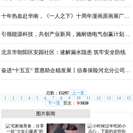
十年热血赴华南，《一人之下》十周年漫画原画展广州站正式开幕
引领能源科技，共创产业新局，施耐德电气创赢计划第七季正式启动
北京市朝阳区安园社区：速解漏水隐患 筑牢安全防线
奋进“十五五” 普惠助企稳发展丨信泰保险河北分公司开展“7.8”企业科普宣讲活动
总数：
15297
上一页
1
2
3
4
5
6
7
8
9
10
11
12
13
14
15
下一页
页次：
9
/1020
图片新闻