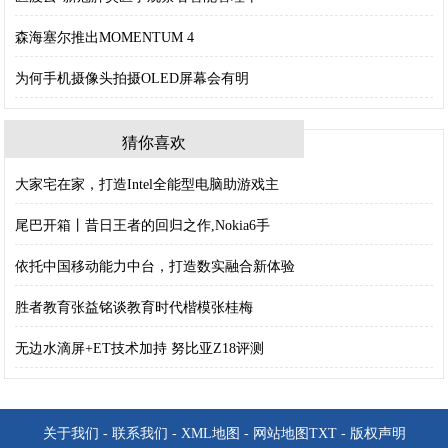
森海塞尔推出MOMENTUM 4
为何手机摄像头拍摄OLED屏幕会有明
猜你喜欢
大家宅在家，打造Intel全能型电脑助游戏主
尾巴开箱丨昔日王者的回归之作,Nokia6手
依托中国移动能力中台，打造数实融合新体验
胜者教育张益铭谈教育时代楷模张桂梅
无边水滴屏+ET技术加持 努比亚Z18评测
关于我们
-
联系我们
-
XML地图
-
网站地图
TXT
-
版权声明