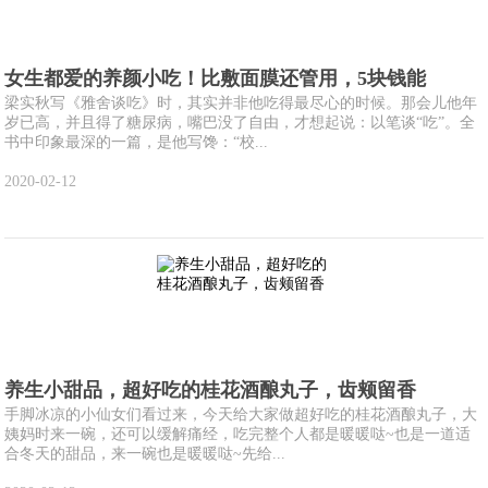
女生都爱的养颜小吃！比敷面膜还管用，5块钱能
梁实秋写《雅舍谈吃》时，其实并非他吃得最尽心的时候。那会儿他年
岁已高，并且得了糖尿病，嘴巴没了自由，才想起说：以笔谈“吃”。全
书中印象最深的一篇，是他写馋：“校...
2020-02-12
养生小甜品，超好吃的桂花酒酿丸子，齿颊留香
手脚冰凉的小仙女们看过来，今天给大家做超好吃的桂花酒酿丸子，大
姨妈时来一碗，还可以缓解痛经，吃完整个人都是暖暖哒~也是一道适
合冬天的甜品，来一碗也是暖暖哒~先给...