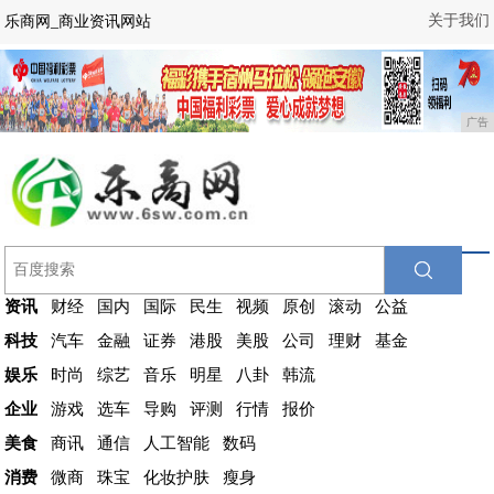
关于我们
乐商网_商业资讯网站
广告
资讯
财经
国内
国际
民生
视频
原创
滚动
公益
科技
汽车
金融
证券
港股
美股
公司
理财
基金
娱乐
时尚
综艺
音乐
明星
八卦
韩流
企业
游戏
选车
导购
评测
行情
报价
美食
商讯
通信
人工智能
数码
消费
微商
珠宝
化妆护肤
瘦身