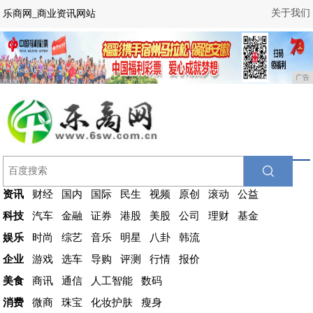
关于我们
乐商网_商业资讯网站
广告
资讯
财经
国内
国际
民生
视频
原创
滚动
公益
科技
汽车
金融
证券
港股
美股
公司
理财
基金
娱乐
时尚
综艺
音乐
明星
八卦
韩流
企业
游戏
选车
导购
评测
行情
报价
美食
商讯
通信
人工智能
数码
消费
微商
珠宝
化妆护肤
瘦身