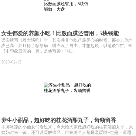
女生都爱的养颜小吃！比敷面膜还管用，5块钱能
梁实秋写《雅舍谈吃》时，其实并非他吃得最尽心的时候。那会儿他年
岁已高，并且得了糖尿病，嘴巴没了自由，才想起说：以笔谈“吃”。全
书中印象最深的一篇，是他写馋：“校...
2020-02-12
养生小甜品，超好吃的桂花酒酿丸子，齿颊留香
手脚冰凉的小仙女们看过来，今天给大家做超好吃的桂花酒酿丸子，大
姨妈时来一碗，还可以缓解痛经，吃完整个人都是暖暖哒~也是一道适