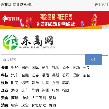
关于我们
乐商网_商业资讯网站
广告
资讯
财经
国内
国际
民生
视频
原创
滚动
公益
科技
汽车
金融
证券
港股
美股
公司
理财
基金
娱乐
时尚
综艺
音乐
明星
八卦
韩流
企业
游戏
选车
导购
评测
行情
报价
美食
商讯
通信
人工智能
数码
消费
微商
珠宝
化妆护肤
瘦身