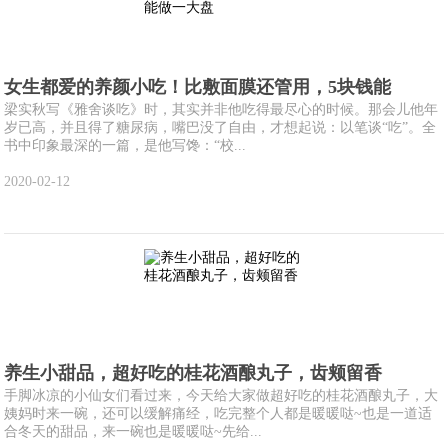
女生都爱的养颜小吃！比敷面膜还管用，5块钱能
梁实秋写《雅舍谈吃》时，其实并非他吃得最尽心的时候。那会儿他年
岁已高，并且得了糖尿病，嘴巴没了自由，才想起说：以笔谈“吃”。全
书中印象最深的一篇，是他写馋：“校...
2020-02-12
养生小甜品，超好吃的桂花酒酿丸子，齿颊留香
手脚冰凉的小仙女们看过来，今天给大家做超好吃的桂花酒酿丸子，大
姨妈时来一碗，还可以缓解痛经，吃完整个人都是暖暖哒~也是一道适
合冬天的甜品，来一碗也是暖暖哒~先给...