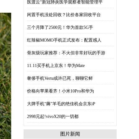
医渡云“新冠肺炎医学观察者智能管理平
闲置手机没处回收？比价各家回收平台
三个月降了2500元！华为首款5G手
红辣椒MOMO手机正式发布：配置感人
骨灰级玩家推荐：不火但非常好玩的手游
11.11买手机上京东！华为Mate
奢侈手机Vertu或许已死，聊聊它鲜
价格向苹果看齐！小米10Pro和华为
大牌手机“薅”羊毛的绝佳机会京东iP
2998元起!vivoX20的一切都
图片新闻