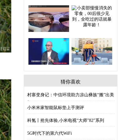
猜你喜欢
村寨变身记：中信环境助力凉山彝族“搬”出美
好
小米米家智能鼠标垫上手测评
科氪丨抢先体验,小米电视“大师”82”系列
5G时代下的第六代WiFi