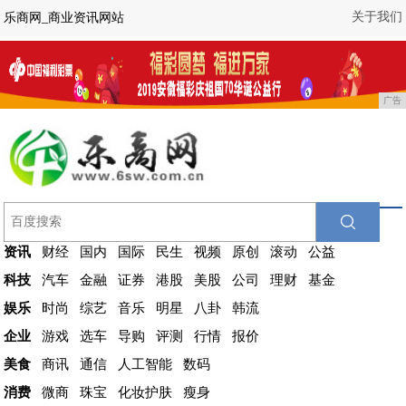
关于我们
乐商网_商业资讯网站
广告
资讯
财经
国内
国际
民生
视频
原创
滚动
公益
科技
汽车
金融
证券
港股
美股
公司
理财
基金
娱乐
时尚
综艺
音乐
明星
八卦
韩流
企业
游戏
选车
导购
评测
行情
报价
美食
商讯
通信
人工智能
数码
消费
微商
珠宝
化妆护肤
瘦身