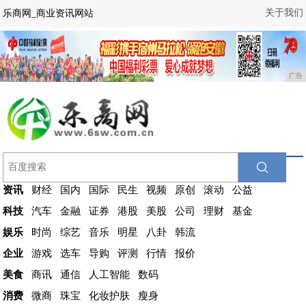
关于我们
乐商网_商业资讯网站
广告
资讯
财经
国内
国际
民生
视频
原创
滚动
公益
科技
汽车
金融
证券
港股
美股
公司
理财
基金
娱乐
时尚
综艺
音乐
明星
八卦
韩流
企业
游戏
选车
导购
评测
行情
报价
美食
商讯
通信
人工智能
数码
消费
微商
珠宝
化妆护肤
瘦身