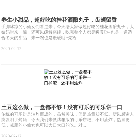
养生小甜品，超好吃的桂花酒酿丸子，齿颊留香
手脚冰凉的小仙女们看过来，今天给大家做超好吃的桂花酒酿丸子，大
姨妈时来一碗，还可以缓解痛经，吃完整个人都是暖暖哒~也是一道适
合冬天的甜品，来一碗也是暖暖哒~先给...
2020-02-12
土豆这么做，一盘都不够！没有可乐的可乐饼一口
传统的可乐饼是油炸而成的，虽然美味，但是热量却不低。所以感谢人
类发明了烤箱，今天我们来做烤箱版的可乐饼吧。不用油炸，热量更
低，减脂的小仙女也可以大口大口的吃。对...
2020-02-12