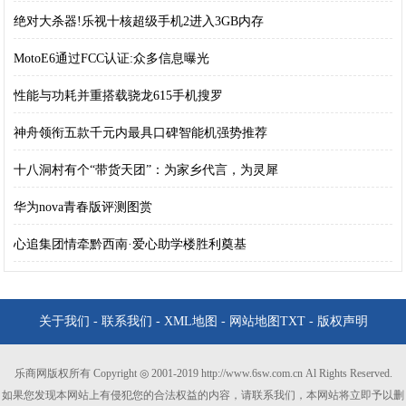
绝对大杀器!乐视十核超级手机2进入3GB内存
MotoE6通过FCC认证:众多信息曝光
性能与功耗并重搭载骁龙615手机搜罗
神舟领衔五款千元内最具口碑智能机强势推荐
十八洞村有个“带货天团”：为家乡代言，为灵犀
华为nova青春版评测图赏
心追集团情牵黔西南·爱心助学楼胜利奠基
关于我们
-
联系我们
-
XML地图
-
网站地图
TXT
-
版权声明
乐商网版权所有 Copyright ◎ 2001-2019 http://www.6sw.com.cn Al Rights Reserved.
如果您发现本网站上有侵犯您的合法权益的内容，请联系我们，本网站将立即予以删