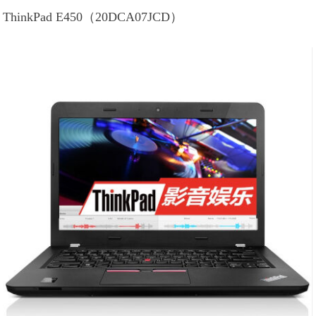
ThinkPad E450（20DCA07JCD）