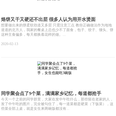
烙饼又干又硬还不出层 很多人认为用开水烫面
想要做出来的饼柔软劲道又多层 只需注意三点 教你正确做法作为地地
道道的北方人，我家的餐桌上总也少不了面食，包子、饺子、馒头、饼
这种主食偏多，每天都换着花样的做。...
2020-02-13
同学聚会点了9个菜，满满家乡记忆，每道都抢手
今天一个之前的同学群里，大家在发中午吃什么，那些留在老家的人，
发了中午吃的图片，完全被勾住了，每一道菜都是硬菜（下饭菜），这
些菜全部上桌，就是女生来两碗饭都没有...