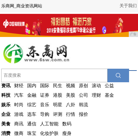
关于我们
乐商网_商业资讯网站
广告
资讯
财经
国内
国际
民生
视频
原创
滚动
公益
科技
汽车
金融
证券
港股
美股
公司
理财
基金
娱乐
时尚
综艺
音乐
明星
八卦
韩流
企业
游戏
选车
导购
评测
行情
报价
美食
商讯
通信
人工智能
数码
消费
微商
珠宝
化妆护肤
瘦身