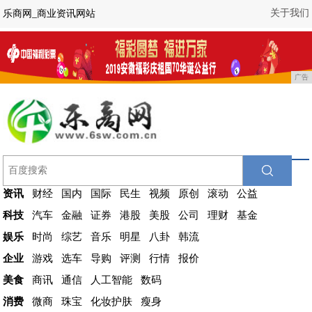
关于我们
乐商网_商业资讯网站
广告
资讯
财经
国内
国际
民生
视频
原创
滚动
公益
科技
汽车
金融
证券
港股
美股
公司
理财
基金
娱乐
时尚
综艺
音乐
明星
八卦
韩流
企业
游戏
选车
导购
评测
行情
报价
美食
商讯
通信
人工智能
数码
消费
微商
珠宝
化妆护肤
瘦身