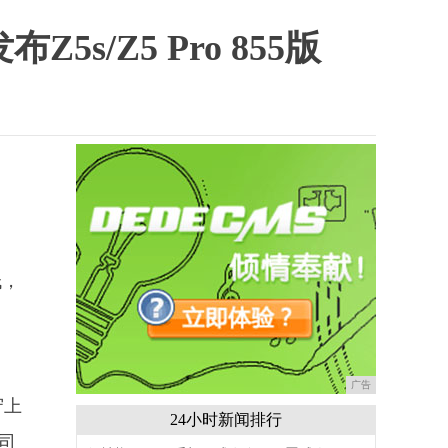
/Z5 Pro 855版
低，
广告
守上
24小时新闻排行
司