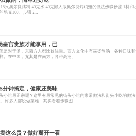
5只奥尔良烤料 40克水 40克懒人版奥尔良烤鸡翅的做法步骤步骤 1料和
克100。步骤 2...
汤皇宫贵族才能享用，已
但是对于汤，东西方人都比较注重。西方文化中有巫婆熬汤，各种口味和
。在中国，尤其是在南方，各种高汤、...
5分钟搞定，健康还美味
头小吃最正宗呢？这里有最常见的街头小吃的家常做法和街头小吃的做法
。许多人都说做菜难，其实看着步骤图...
卖这么贵？做好掰开一看