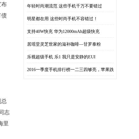
宣布
年轻时尚潮流范 这些手机千万不要错过
有债
明星都在用 这些时尚手机不容错过！
支持40W快充 华为12000mAh超级快充
居瑶堂灵芝世家的滋补咖啡—甘罗泰粉
乐视超级手机 乐1 我只是安静的EUI
2016一季度手机排行榜一二三四够亮，苹果跌
刻总
同志
梅里