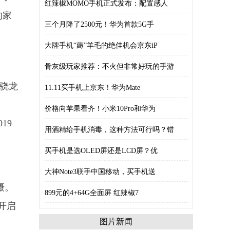
红辣椒MOMO手机正式发布：配置感人
的家
三个月降了2500元！华为首款5G手
大牌手机“薅”羊毛的绝佳机会京东iP
骨灰级玩家推荐：不火但非常好玩的手游
备骁龙
11.11买手机上京东！华为Mate
价格向苹果看齐！小米10Pro和华为
19
用酒精给手机消毒，这种方法可行吗？错
买手机是选OLED屏还是LCD屏？优
大神Note3联手中国移动，买手机送
摄。
899元的4+64G全面屏 红辣椒7
起开启
图片新闻