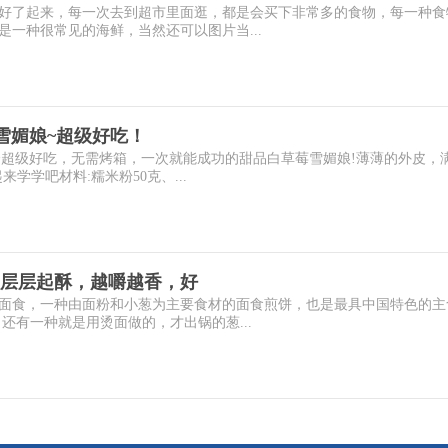
好了起来，每一次去到超市里面逛，都是会买下非常多的食物，每一种食
一种很常见的海鲜，当然还可以图片当...
雪媚娘~超级好吃！
娘~超级好吃，无需烤箱，一次就能成功的甜品白草莓雪媚娘!薄薄的外皮，
学学吧材料:糯米粉50克、...
层层起酥，越嚼越香，好
面食，一种由面粉和小葱为主要食材的面食煎饼，也是最具中国特色的主
还有一种就是用烫面做的，才出锅的葱...