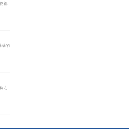
物都
满满的
食之