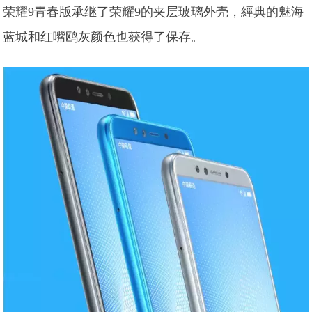
荣耀9青春版承继了荣耀9的夹层玻璃外壳，經典的魅海
蓝城和红嘴鸥灰颜色也获得了保存。