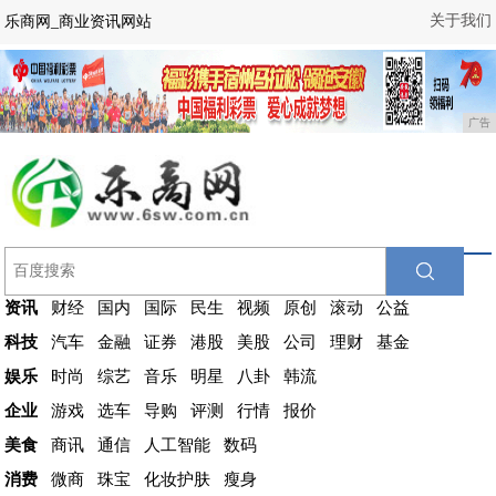
关于我们
乐商网_商业资讯网站
广告
资讯
财经
国内
国际
民生
视频
原创
滚动
公益
科技
汽车
金融
证券
港股
美股
公司
理财
基金
娱乐
时尚
综艺
音乐
明星
八卦
韩流
企业
游戏
选车
导购
评测
行情
报价
美食
商讯
通信
人工智能
数码
消费
微商
珠宝
化妆护肤
瘦身