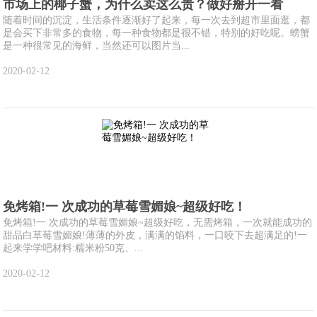
市场上的椰子蟹，为什么卖这么贵？做好掰开一看
随着时间的沉淀，生活条件逐渐好了起来，每一次去到超市里面逛，都
是会买下非常多的食物，每一种食物都是很不错，特别的好吃呢。螃蟹
是一种很常见的海鲜，当然还可以图片当...
2020-02-12
免烤箱!一 次成功的草莓雪媚娘~超级好吃！
免烤箱!一 次成功的草莓雪媚娘~超级好吃，无需烤箱，一次就能成功的
甜品白草莓雪媚娘!薄薄的外皮，满满的馅料，一口咬下去超满足的!一
起来学学吧材料:糯米粉50克、...
2020-02-12