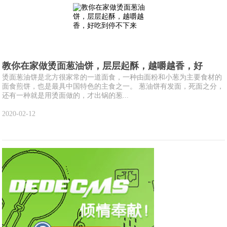
教你在家做烫面葱油饼，层层起酥，越嚼越香，好
烫面葱油饼是北方很家常的一道面食，一种由面粉和小葱为主要食材的
面食煎饼，也是最具中国特色的主食之一。 葱油饼有发面，死面之分，
还有一种就是用烫面做的，才出锅的葱...
2020-02-12