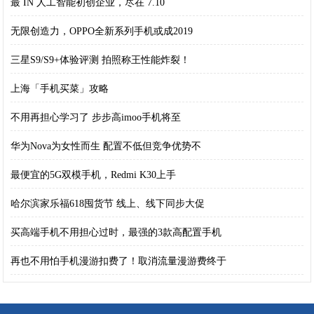
最 IN 人工智能初创企业，尽在 7.10
无限创造力，OPPO全新系列手机或成2019
三星S9/S9+体验评测 拍照称王性能炸裂！
上海「手机买菜」攻略
不用再担心学习了 步步高imoo手机将至
华为Nova为女性而生 配置不低但竞争优势不
最便宜的5G双模手机，Redmi K30上手
哈尔滨家乐福618囤货节 线上、线下同步大促
买高端手机不用担心过时，最强的3款高配置手机
再也不用怕手机漫游扣费了！取消流量漫游费终于