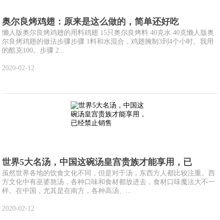
奥尔良烤鸡翅：原来是这么做的，简单还好吃
懒人版奥尔良烤鸡翅的用料鸡翅 15只奥尔良烤料 40克水 40克懒人版奥
尔良烤鸡翅的做法步骤步骤 1料和水混合，鸡翅腌制3到4个小时。我用
的酷克100。步骤 2...
2020-02-12
世界5大名汤，中国这碗汤皇宫贵族才能享用，已
虽然世界各地的饮食文化不同，但是对于汤，东西方人都比较注重。西
方文化中有巫婆熬汤，各种口味和食材都放进去，食材口味魔法大不一
样。在中国，尤其是在南方，各种高汤、...
2020-02-12