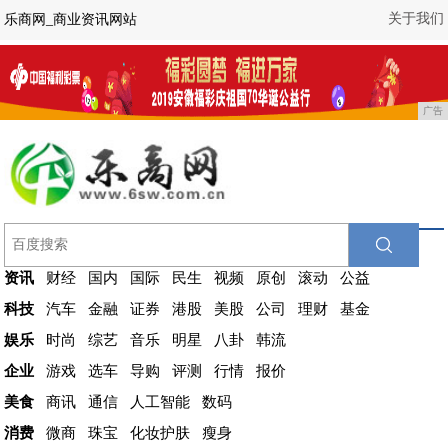
关于我们
乐商网_商业资讯网站
广告
资讯
财经
国内
国际
民生
视频
原创
滚动
公益
科技
汽车
金融
证券
港股
美股
公司
理财
基金
娱乐
时尚
综艺
音乐
明星
八卦
韩流
企业
游戏
选车
导购
评测
行情
报价
美食
商讯
通信
人工智能
数码
消费
微商
珠宝
化妆护肤
瘦身