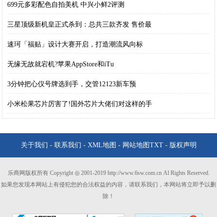
699元多彩配色自拍美机 中兴小鲜2评测
三星顶级新机皇正式杀到：总共三款齐发 售价最
速珂「福贴」设计大赛开启，打造潮流风向标
无缘无故就宕机?苹果AppStore和iTu
3分钟把心仪号牌选到手，交管12123新车预
小米松果芯片厉害了!国外芯片大佬们对这样的手
关于我们
-
联系我们
-
XML地图
-
网站地图
TXT
-
版权声明
乐商网版权所有 Copyright ◎ 2001-2019 http://www.6sw.com.cn Al Rights Reserved.
如果您发现本网站上有侵犯您的合法权益的内容，请联系我们，本网站将立即予以删
除！