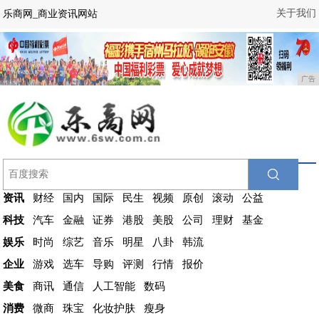
关于我们
乐商网_商业资讯网站
广告
资讯
财经
国内
国际
民生
视频
原创
滚动
公益
科技
汽车
金融
证券
港股
美股
公司
理财
基金
娱乐
时尚
综艺
音乐
明星
八卦
韩流
企业
游戏
选车
导购
评测
行情
报价
美食
商讯
通信
人工智能
数码
消费
微商
珠宝
化妆护肤
瘦身