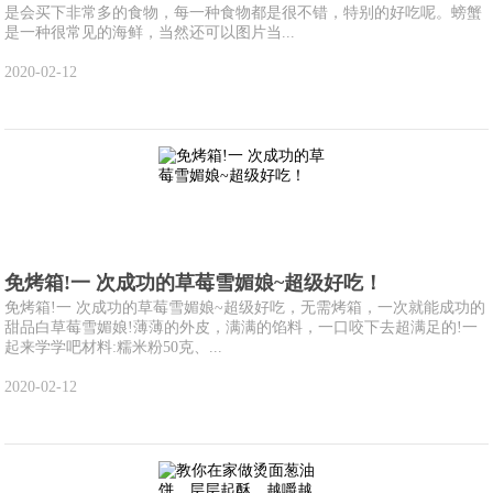
是会买下非常多的食物，每一种食物都是很不错，特别的好吃呢。螃蟹
是一种很常见的海鲜，当然还可以图片当...
2020-02-12
免烤箱!一 次成功的草莓雪媚娘~超级好吃！
免烤箱!一 次成功的草莓雪媚娘~超级好吃，无需烤箱，一次就能成功的
甜品白草莓雪媚娘!薄薄的外皮，满满的馅料，一口咬下去超满足的!一
起来学学吧材料:糯米粉50克、...
2020-02-12