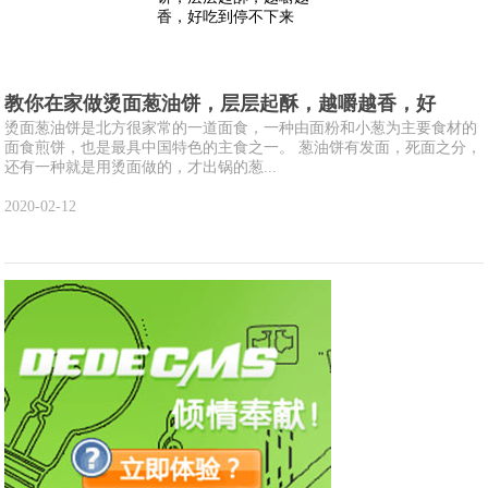
教你在家做烫面葱油饼，层层起酥，越嚼越香，好
烫面葱油饼是北方很家常的一道面食，一种由面粉和小葱为主要食材的
面食煎饼，也是最具中国特色的主食之一。 葱油饼有发面，死面之分，
还有一种就是用烫面做的，才出锅的葱...
2020-02-12