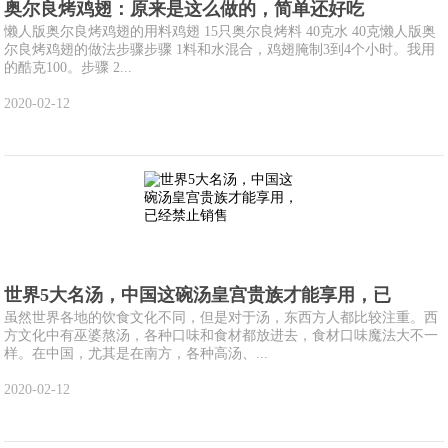
奥尔良烤鸡翅：原来是这么做的，简单还好吃
懒人版奥尔良烤鸡翅的用料鸡翅 15只奥尔良烤料 40克水 40克懒人版奥
尔良烤鸡翅的做法步骤步骤 1料和水混合，鸡翅腌制3到4个小时。我用
的酷克100。步骤 2...
2020-02-12
世界5大名汤，中国这碗汤皇宫贵族才能享用，已
虽然世界各地的饮食文化不同，但是对于汤，东西方人都比较注重。西
方文化中有巫婆熬汤，各种口味和食材都放进去，食材口味魔法大不一
样。在中国，尤其是在南方，各种高汤、...
2020-02-12