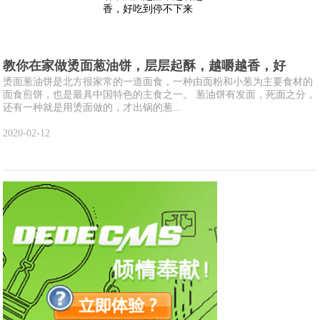
教你在家做烫面葱油饼，层层起酥，越嚼越香，好
烫面葱油饼是北方很家常的一道面食，一种由面粉和小葱为主要食材的
面食煎饼，也是最具中国特色的主食之一。 葱油饼有发面，死面之分，
还有一种就是用烫面做的，才出锅的葱...
2020-02-12