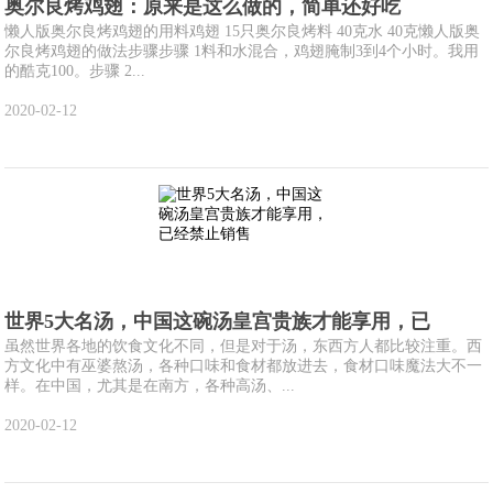
奥尔良烤鸡翅：原来是这么做的，简单还好吃
懒人版奥尔良烤鸡翅的用料鸡翅 15只奥尔良烤料 40克水 40克懒人版奥
尔良烤鸡翅的做法步骤步骤 1料和水混合，鸡翅腌制3到4个小时。我用
的酷克100。步骤 2...
2020-02-12
世界5大名汤，中国这碗汤皇宫贵族才能享用，已
虽然世界各地的饮食文化不同，但是对于汤，东西方人都比较注重。西
方文化中有巫婆熬汤，各种口味和食材都放进去，食材口味魔法大不一
样。在中国，尤其是在南方，各种高汤、...
2020-02-12