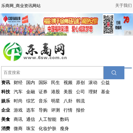
关于我们
乐商网_商业资讯网站
广告
资讯
财经
国内
国际
民生
视频
原创
滚动
公益
科技
汽车
金融
证券
港股
美股
公司
理财
基金
娱乐
时尚
综艺
音乐
明星
八卦
韩流
企业
游戏
选车
导购
评测
行情
报价
美食
商讯
通信
人工智能
数码
消费
微商
珠宝
化妆护肤
瘦身