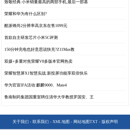
致敬经典:小米销量最高的两部手机,最后一部基
荣耀和华为有什么区别?
酷派锋尚2分辨率高京东在售1099元
首款自主研发芯片小米5C评测
150分钟充电也好意思说快充?Z11Max教
双摄+多重对焦荣耀V8多版本官网热卖
荣耀智慧屏X1智慧实战:新投屏功能享双倍快乐
华为官宣IFA活动:麒麟9000、Mate4
鲁南制药集团国重室聘任清华大学教授罗国安、王
关于我们
-
联系我们
-
XML地图
-
网站地图
TXT
-
版权声明