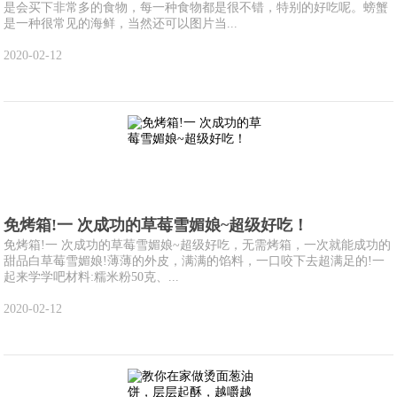
是会买下非常多的食物，每一种食物都是很不错，特别的好吃呢。螃蟹
是一种很常见的海鲜，当然还可以图片当...
2020-02-12
免烤箱!一 次成功的草莓雪媚娘~超级好吃！
免烤箱!一 次成功的草莓雪媚娘~超级好吃，无需烤箱，一次就能成功的
甜品白草莓雪媚娘!薄薄的外皮，满满的馅料，一口咬下去超满足的!一
起来学学吧材料:糯米粉50克、...
2020-02-12