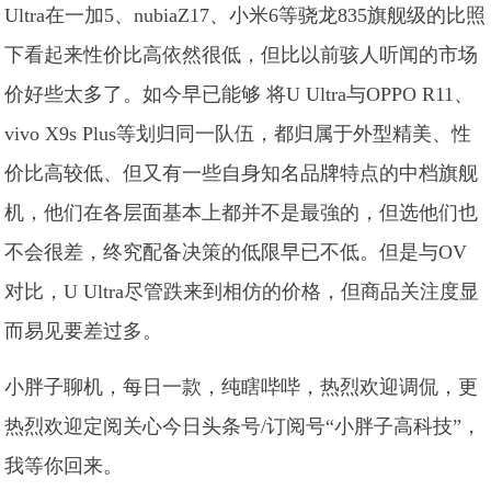
Ultra在一加5、nubiaZ17、小米6等骁龙835旗舰级的比照
下看起来性价比高依然很低，但比以前骇人听闻的市场
价好些太多了。如今早已能够 将U Ultra与OPPO R11、
vivo X9s Plus等划归同一队伍，都归属于外型精美、性
价比高较低、但又有一些自身知名品牌特点的中档旗舰
机，他们在各层面基本上都并不是最強的，但选他们也
不会很差，终究配备决策的低限早已不低。但是与OV
对比，U Ultra尽管跌来到相仿的价格，但商品关注度显
而易见要差过多。
小胖子聊机，每日一款，纯瞎哔哔，热烈欢迎调侃，更
热烈欢迎定阅关心今日头条号/订阅号“小胖子高科技”，
我等你回来。