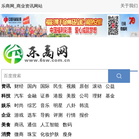
关于我们
乐商网_商业资讯网站
广告
资讯
财经
国内
国际
民生
视频
原创
滚动
公益
科技
汽车
金融
证券
港股
美股
公司
理财
基金
娱乐
时尚
综艺
音乐
明星
八卦
韩流
企业
游戏
选车
导购
评测
行情
报价
美食
商讯
通信
人工智能
数码
消费
微商
珠宝
化妆护肤
瘦身