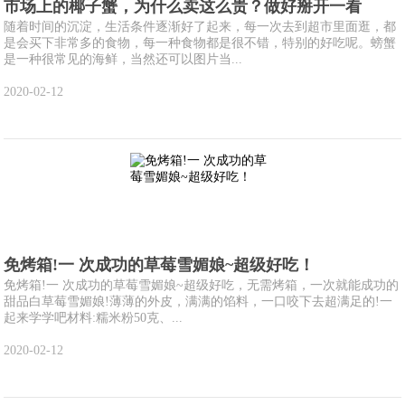
市场上的椰子蟹，为什么卖这么贵？做好掰开一看
随着时间的沉淀，生活条件逐渐好了起来，每一次去到超市里面逛，都
是会买下非常多的食物，每一种食物都是很不错，特别的好吃呢。螃蟹
是一种很常见的海鲜，当然还可以图片当...
2020-02-12
免烤箱!一 次成功的草莓雪媚娘~超级好吃！
免烤箱!一 次成功的草莓雪媚娘~超级好吃，无需烤箱，一次就能成功的
甜品白草莓雪媚娘!薄薄的外皮，满满的馅料，一口咬下去超满足的!一
起来学学吧材料:糯米粉50克、...
2020-02-12