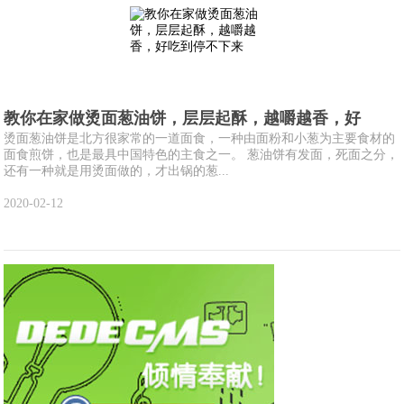
教你在家做烫面葱油饼，层层起酥，越嚼越香，好
烫面葱油饼是北方很家常的一道面食，一种由面粉和小葱为主要食材的
面食煎饼，也是最具中国特色的主食之一。 葱油饼有发面，死面之分，
还有一种就是用烫面做的，才出锅的葱...
2020-02-12