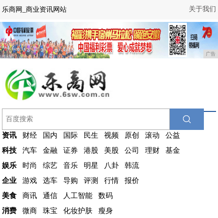
关于我们
乐商网_商业资讯网站
广告
资讯
财经
国内
国际
民生
视频
原创
滚动
公益
科技
汽车
金融
证券
港股
美股
公司
理财
基金
娱乐
时尚
综艺
音乐
明星
八卦
韩流
企业
游戏
选车
导购
评测
行情
报价
美食
商讯
通信
人工智能
数码
消费
微商
珠宝
化妆护肤
瘦身