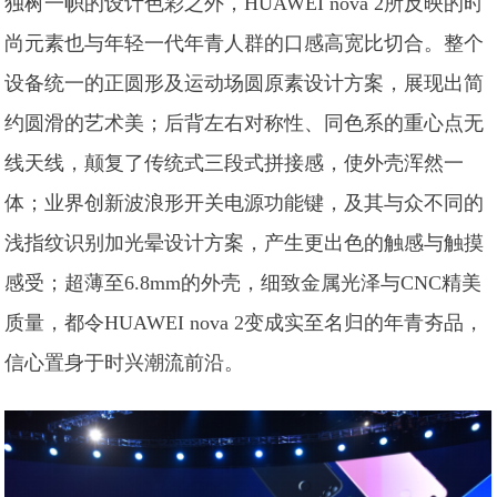
独树一帜的设计色彩之外，HUAWEI nova 2所反映的时
尚元素也与年轻一代年青人群的口感高宽比切合。整个
设备统一的正圆形及运动场圆原素设计方案，展现出简
约圆滑的艺术美；后背左右对称性、同色系的重心点无
线天线，颠复了传统式三段式拼接感，使外壳浑然一
体；业界创新波浪形开关电源功能键，及其与众不同的
浅指纹识别加光晕设计方案，产生更出色的触感与触摸
感受；超薄至6.8mm的外壳，细致金属光泽与CNC精美
质量，都令HUAWEI nova 2变成实至名归的年青夯品，
信心置身于时兴潮流前沿。