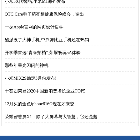
小米5X代替品,小米M1海外发布
QTC Care电子药亮相健康保险峰会，输出
一探Apple官网的网页设计哲学
酷派没了大神手机,中兴努比亚手机还在热销
开学季首选“青春拍档”,荣耀畅玩5A体验
那些年星光闪闪的神机
小米MIX2S确定3月份发布!
十荟团荣登2020中国新消费增长企业TOP5
12月买的金色iphone616G现在才来交
荣耀智慧屏X1：除了大屏幕与大智慧，它还是越