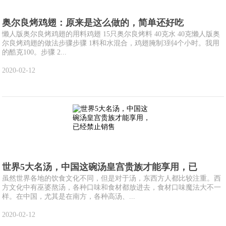
奥尔良烤鸡翅：原来是这么做的，简单还好吃
懒人版奥尔良烤鸡翅的用料鸡翅 15只奥尔良烤料 40克水 40克懒人版奥
尔良烤鸡翅的做法步骤步骤 1料和水混合，鸡翅腌制3到4个小时。我用
的酷克100。步骤 2...
2020-02-12
世界5大名汤，中国这碗汤皇宫贵族才能享用，已
虽然世界各地的饮食文化不同，但是对于汤，东西方人都比较注重。西
方文化中有巫婆熬汤，各种口味和食材都放进去，食材口味魔法大不一
样。在中国，尤其是在南方，各种高汤、...
2020-02-12