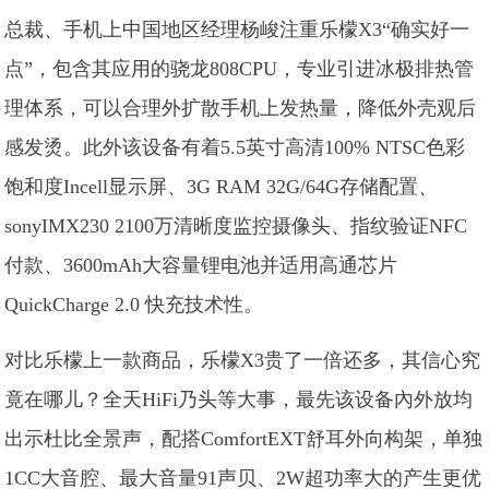
总裁、手机上中国地区经理杨峻注重乐檬X3“确实好一
点”，包含其应用的骁龙808CPU，专业引进冰极排热管
理体系，可以合理外扩散手机上发热量，降低外壳观后
感发烫。此外该设备有着5.5英寸高清100% NTSC色彩
饱和度Incell显示屏、3G RAM 32G/64G存储配置、
sonyIMX230 2100万清晰度监控摄像头、指纹验证NFC
付款、3600mAh大容量锂电池并适用高通芯片
QuickCharge 2.0 快充技术性。
对比乐檬上一款商品，乐檬X3贵了一倍还多，其信心究
竟在哪儿？全天HiFi乃头等大事，最先该设备內外放均
出示杜比全景声，配搭ComfortEXT舒耳外向构架，单独
1CC大音腔、最大音量91声贝、2W超功率大的产生更优