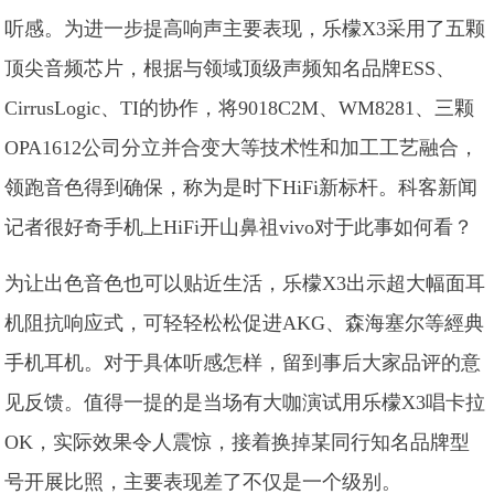
听感。为进一步提高响声主要表现，乐檬X3采用了五颗
顶尖音频芯片，根据与领域顶级声频知名品牌ESS、
CirrusLogic、TI的协作，将9018C2M、WM8281、三颗
OPA1612公司分立并合变大等技术性和加工工艺融合，
领跑音色得到确保，称为是时下HiFi新标杆。科客新闻
记者很好奇手机上HiFi开山鼻祖vivo对于此事如何看？
为让出色音色也可以贴近生活，乐檬X3出示超大幅面耳
机阻抗响应式，可轻轻松松促进AKG、森海塞尔等經典
手机耳机。对于具体听感怎样，留到事后大家品评的意
见反馈。值得一提的是当场有大咖演试用乐檬X3唱卡拉
OK，实际效果令人震惊，接着换掉某同行知名品牌型
号开展比照，主要表现差了不仅是一个级别。