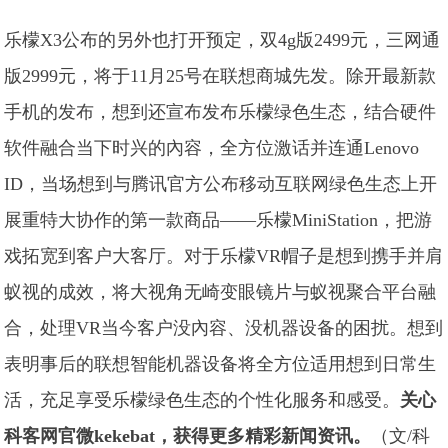
乐檬X3公布的另外也打开预定，双4g版2499元，三网通
版2999元，将于11月25号在联想商城先发。除开最新款
手机的发布，想到还宣布发布乐檬绿色生态，结合硬件
软件融合当下时兴的內容，全方位激话并连通Lenovo
ID，当场想到与腾讯官方公布移动互联网绿色生态上开
展重特大协作的第一款商品——乐檬MiniStation，把游
戏拓宽到客户大客厅。对于乐檬VR帽子是想到携手并肩
蚁视的成效，将大视角无崎变眼镜片与蚁视聚合平台融
合，处理VR当今客户没內容、没机器设备的困扰。想到
表明事后的联想智能机器设备将全方位适用想到日常生
活，充足享受乐檬绿色生态的个性化服务和感受。
关心
科客网官微kekebat，获得更多精彩新闻资讯。
（文/科