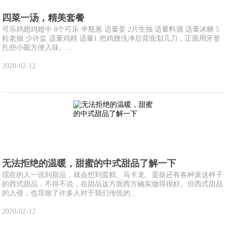
四菜一汤，精美套餐
可乐鸡翅鸡翅中 8个可乐 半瓶葱 适量姜 2片生抽 适量料酒 适量冰糖 5
粒老抽 少许盐 适量鸡精 适量1.把鸡翅洗净后背面划几刀，正面用牙签
扎些小眼方便入味。...
2020-02-12
无法拒绝的温暖，甜蜜的中式甜品了解一下
现在的人一说到甜品，就会想到蛋糕、马卡龙、蛋挞还有各种派这样子
的西式甜品，不得不说，在甜品这方面西方确实做得很好。但西式甜品
的入侵，也导致了许多人对于我们传统的...
2020-02-12