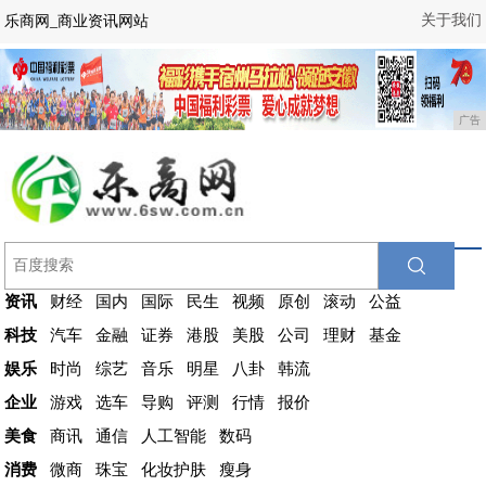
关于我们
乐商网_商业资讯网站
广告
资讯
财经
国内
国际
民生
视频
原创
滚动
公益
科技
汽车
金融
证券
港股
美股
公司
理财
基金
娱乐
时尚
综艺
音乐
明星
八卦
韩流
企业
游戏
选车
导购
评测
行情
报价
美食
商讯
通信
人工智能
数码
消费
微商
珠宝
化妆护肤
瘦身