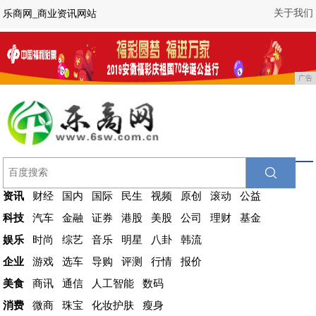
关于我们
乐商网_商业资讯网站
广告
资讯
财经
国内
国际
民生
视频
原创
滚动
公益
科技
汽车
金融
证券
港股
美股
公司
理财
基金
娱乐
时尚
综艺
音乐
明星
八卦
韩流
企业
游戏
选车
导购
评测
行情
报价
美食
商讯
通信
人工智能
数码
消费
微商
珠宝
化妆护肤
瘦身