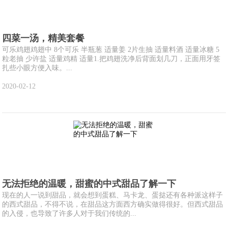
四菜一汤，精美套餐
可乐鸡翅鸡翅中 8个可乐 半瓶葱 适量姜 2片生抽 适量料酒 适量冰糖 5
粒老抽 少许盐 适量鸡精 适量1.把鸡翅洗净后背面划几刀，正面用牙签
扎些小眼方便入味。...
2020-02-12
无法拒绝的温暖，甜蜜的中式甜品了解一下
现在的人一说到甜品，就会想到蛋糕、马卡龙、蛋挞还有各种派这样子
的西式甜品，不得不说，在甜品这方面西方确实做得很好。但西式甜品
的入侵，也导致了许多人对于我们传统的...