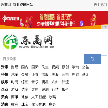
关于我们
乐商网_商业资讯网站
广告
资讯
财经
国内
国际
民生
视频
原创
滚动
公益
科技
汽车
金融
证券
港股
美股
公司
理财
基金
娱乐
时尚
综艺
音乐
明星
八卦
韩流
企业
游戏
选车
导购
评测
行情
报价
美食
商讯
通信
人工智能
数码
消费
微商
珠宝
化妆护肤
瘦身