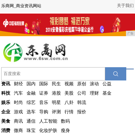
关于我们
乐商网_商业资讯网站
广告
资讯
财经
国内
国际
民生
视频
原创
滚动
公益
科技
汽车
金融
证券
港股
美股
公司
理财
基金
娱乐
时尚
综艺
音乐
明星
八卦
韩流
企业
游戏
选车
导购
评测
行情
报价
美食
商讯
通信
人工智能
数码
消费
微商
珠宝
化妆护肤
瘦身