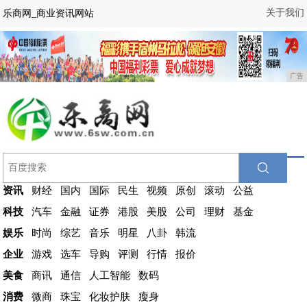
关于我们
乐商网_商业资讯网站
广告
资讯
财经
国内
国际
民生
视频
原创
滚动
公益
科技
汽车
金融
证券
港股
美股
公司
理财
基金
娱乐
时尚
综艺
音乐
明星
八卦
韩流
企业
游戏
选车
导购
评测
行情
报价
美食
商讯
通信
人工智能
数码
消费
微商
珠宝
化妆护肤
瘦身