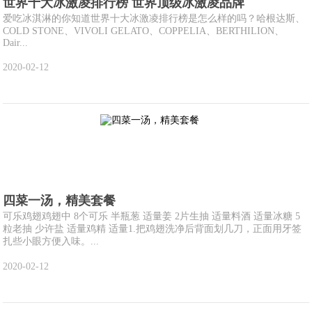
世界十大冰激凌排行榜 世界顶级冰激凌品牌
爱吃冰淇淋的你知道世界十大冰激凌排行榜是怎么样的吗？哈根达斯、
COLD STONE、VIVOLI GELATO、COPPELIA、BERTHILION、
Dair...
2020-02-12
四菜一汤，精美套餐
可乐鸡翅鸡翅中 8个可乐 半瓶葱 适量姜 2片生抽 适量料酒 适量冰糖 5
粒老抽 少许盐 适量鸡精 适量1.把鸡翅洗净后背面划几刀，正面用牙签
扎些小眼方便入味。...
2020-02-12