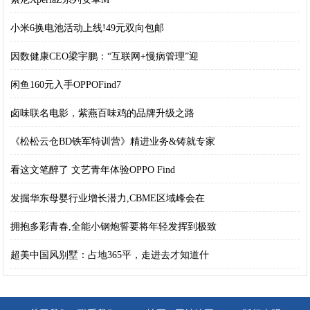
小米6换电池活动上线!49元双向包邮
因数健康CEO梁宇鹏：“互联网+慢病管理”迎
闲鱼160元入手OPPOFind7
卤味联名电影，紫燕百味鸡的品牌升级之路
《松松云仓BD铁军特训营》精进业务&铸就专家
看这文笔醉了 文艺青年体验OPPO Find
发掘华东母婴行业增长潜力,CBME区域峰会在
拥抱多彩青春,全能小钢炮誓要将年轻发挥到极致
超美中国风别墅：占地365平，走进去才知道什