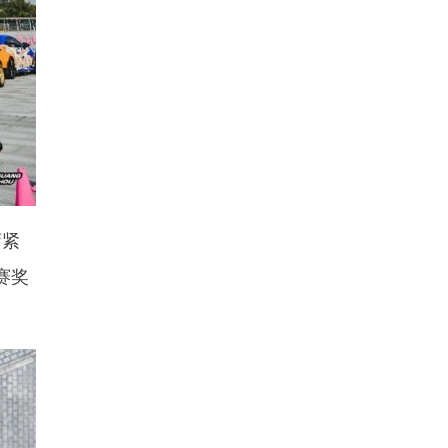
弯紧
赛奖