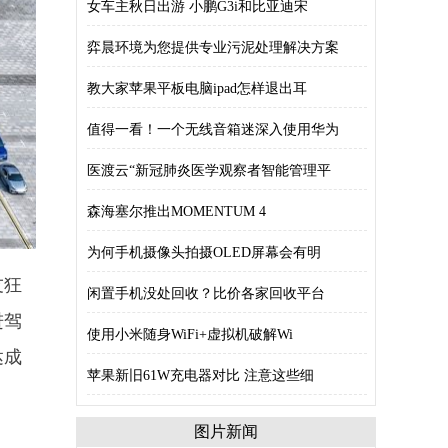
女车主秋日出游 小鹏G3i和比亚迪宋
弈晨环境为您提供专业污泥处理解决方案
教大家苹果平板电脑ipad怎样退出耳
值得一看！一个无线音箱迷深入使用华为
医渡云“新冠肺炎医学观察者智能管理平
森海塞尔推出MOMENTUM 4
为何手机摄像头拍摄OLED屏幕会有明
友狂
闲置手机没处回收？比价各家回收平台
进驾
使用小米随身WiFi+虚拟机破解Wi
达成
苹果新旧61W充电器对比 注意这些细
图片新闻