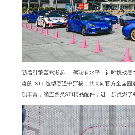
随着引擎轰鸣渐起，“驾驶有水平－计时挑战赛
凑的“STI”造型赛道中穿梭，共同向官方全国
项丰富，涵盖各类STI精品配件，进一步点燃