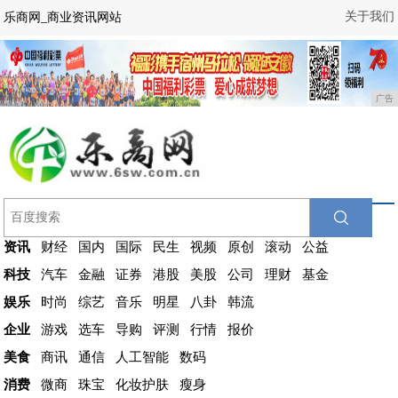
关于我们
乐商网_商业资讯网站
广告
资讯
财经
国内
国际
民生
视频
原创
滚动
公益
科技
汽车
金融
证券
港股
美股
公司
理财
基金
娱乐
时尚
综艺
音乐
明星
八卦
韩流
企业
游戏
选车
导购
评测
行情
报价
美食
商讯
通信
人工智能
数码
消费
微商
珠宝
化妆护肤
瘦身