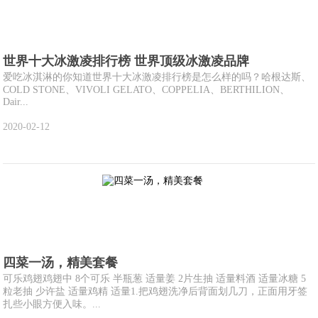
世界十大冰激凌排行榜 世界顶级冰激凌品牌
爱吃冰淇淋的你知道世界十大冰激凌排行榜是怎么样的吗？哈根达斯、
COLD STONE、VIVOLI GELATO、COPPELIA、BERTHILION、
Dair...
2020-02-12
四菜一汤，精美套餐
可乐鸡翅鸡翅中 8个可乐 半瓶葱 适量姜 2片生抽 适量料酒 适量冰糖 5
粒老抽 少许盐 适量鸡精 适量1.把鸡翅洗净后背面划几刀，正面用牙签
扎些小眼方便入味。...