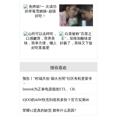
猜你喜欢
预告丨“村城共创·烟火光明”社区有机更新专
家
Intertek为正泰电源颁发ETL、CB、
iQOO的44W快充到底有多快？官方实测46
荣耀v2是真的缺货,都有什么原因?