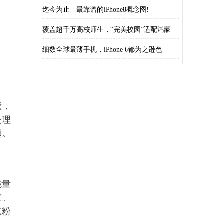
迄今为止，最靠谱的iPhone8概念图!
覆盖超千万高校师生，“完美校园”适配鸿蒙
5，
细数全球最薄手机，iPhone 6都为之逊色
壁，
处理
题。
能量
度。
重粉