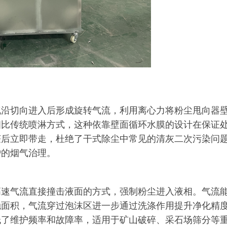
气沿切向进入后形成旋转气流，利用离心力将粉尘甩向器
相比传统喷淋方式，这种依靠壁面循环水膜的设计在保证
获后立即带走，杜绝了干式除尘中常见的清灰二次污染问
炉的烟气治理。
高速气流直接撞击液面的方式，强制粉尘进入液相。气流
触面积，气流穿过泡沫区进一步通过洗涤作用提升净化精
低了维护频率和故障率，适用于矿山破碎、采石场筛分等