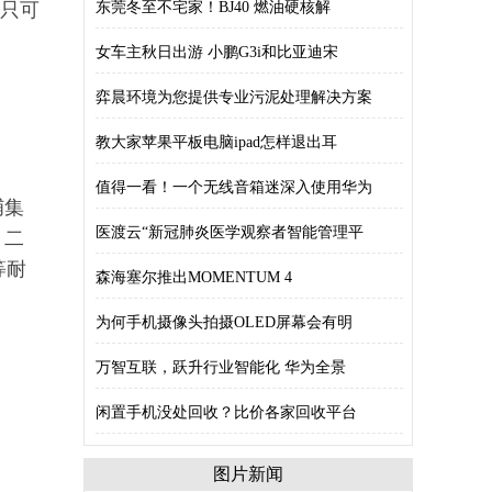
不只可
东莞冬至不宅家！BJ40 燃油硬核解
。
女车主秋日出游 小鹏G3i和比亚迪宋
弈晨环境为您提供专业污泥处理解决方案
教大家苹果平板电脑ipad怎样退出耳
值得一看！一个无线音箱迷深入使用华为
捕集
医渡云“新冠肺炎医学观察者智能管理平
；二
等耐
森海塞尔推出MOMENTUM 4
为何手机摄像头拍摄OLED屏幕会有明
万智互联，跃升行业智能化 华为全景
闲置手机没处回收？比价各家回收平台
图片新闻