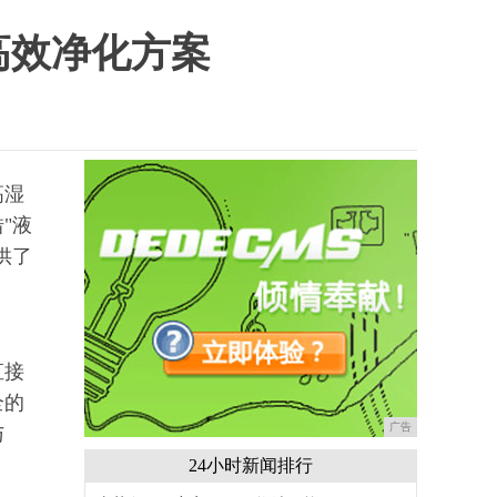
高效净化方案
高湿
"液
供了
直接
全的
广告
与
24小时新闻排行