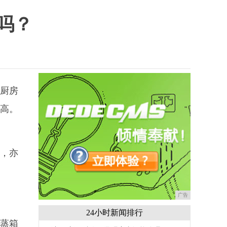
吗？
的厨房
高。
，亦
广告
24小时新闻排行
“蒸箱