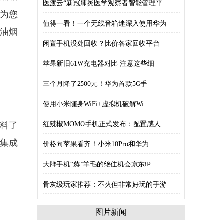
医渡云“新冠肺炎医学观察者智能管理平
能为您
值得一看！一个无线音箱迷深入使用华为
油烟
闲置手机没处回收？比价各家回收平台
苹果新旧61W充电器对比 注意这些细
三个月降了2500元！华为首款5G手
使用小米随身WiFi+虚拟机破解Wi
料了
红辣椒MOMO手机正式发布：配置感人
且集成
价格向苹果看齐！小米10Pro和华为
大牌手机“薅”羊毛的绝佳机会京东iP
骨灰级玩家推荐：不火但非常好玩的手游
图片新闻