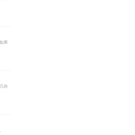
如果
几块
O、