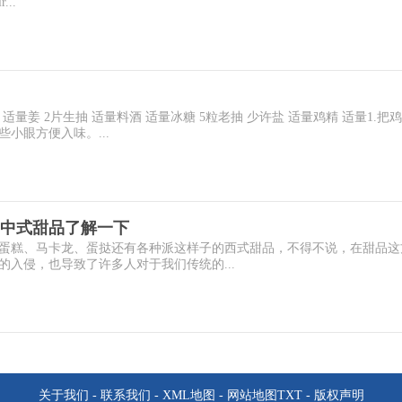
...
适量姜 2片生抽 适量料酒 适量冰糖 5粒老抽 少许盐 适量鸡精 适量1.把
小眼方便入味。...
中式甜品了解一下
蛋糕、马卡龙、蛋挞还有各种派这样子的西式甜品，不得不说，在甜品这
入侵，也导致了许多人对于我们传统的...
关于我们
-
联系我们
-
XML地图
-
网站地图
TXT
-
版权声明