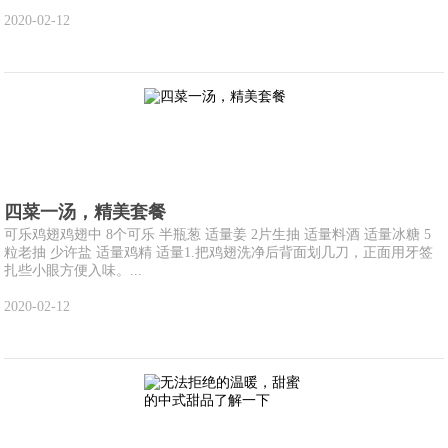
2020-02-12
四菜一汤，精美套餐
可乐鸡翅鸡翅中 8个可乐 半瓶葱 适量姜 2片生抽 适量料酒 适量冰糖 5
粒老抽 少许盐 适量鸡精 适量1.把鸡翅洗净后背面划几刀，正面用牙签
扎些小眼方便入味。...
2020-02-12