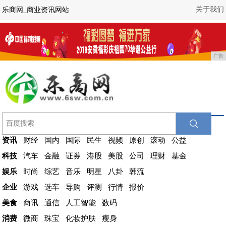
关于我们
乐商网_商业资讯网站
广告
资讯
财经
国内
国际
民生
视频
原创
滚动
公益
科技
汽车
金融
证券
港股
美股
公司
理财
基金
娱乐
时尚
综艺
音乐
明星
八卦
韩流
企业
游戏
选车
导购
评测
行情
报价
美食
商讯
通信
人工智能
数码
消费
微商
珠宝
化妆护肤
瘦身